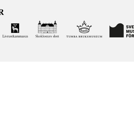
ja kunskapen om och intresset för Sveriges historia och att
ltar. Vår verksamhet ska vara en angelägenhet för alla
ar vi förvaltar genom att söka i vår databas på nätet.
elease notes