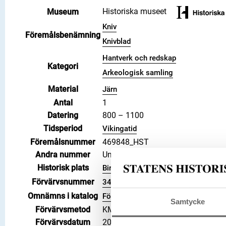
Historiska museet
Museum
Kniv
Föremålsbenämning
Knivblad
Hantverk och redskap
Kategori
Arkeologisk samling
Material
Järn
Antal
1
Datering
800 – 1100
Tidsperiod
Vikingatid
Föremålsnummer
469848_HST
Andra nummer
Undernummer: Bj 725
Historisk plats
Birka, Adelsö socken
Förvärvsnummer
34000
Omnämns i katalog
Förvärv: 34000 på Catview
Samtycke
Förvärvsmetod
KML
Förvärvsdatum
2000