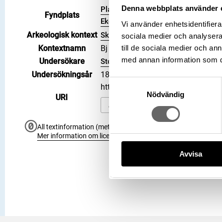
Denna webbplats använder 
Plats: Björkö, Hemlanden, Fornläm
Fyndplats
Ekerö kommun, Landskap: Uppland, L
Vi använder enhetsidentifierar
Arkeologisk kontext
Skelettgrav, Grav, Hög: 725
sociala medier och analysera 
till de sociala medier och a
Kontextnamn
Bj 725
med annan information som du 
Undersökare
Stolpe, Hjalmar
Undersökningsår
1879
Samtyckesval
https://samlingar.shm.se/objec
Nödvändig
URI
Kopiera URI
All textinformation (metadata) på denna sida är fri att använ
Mer information om licenser hos Statens historiska museer.
Avvisa