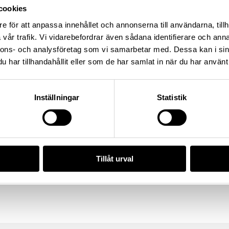
cookies
ning: L2017:1904, Socken: Adelsö socken, Kommun:
and: Sverige
e för att anpassa innehållet och annonserna till användarna, tillh
vår trafik. Vi vidarebefordrar även sådana identifierare och anna
nnons- och analysföretag som vi samarbetar med. Dessa kan i sin
har tillhandahållit eller som de har samlat in när du har använt 
t/2DE71FF0-9FC9-47AE-987E-2A9EDF5FD077
Inställningar
Statistik
da enligt licensen CC0.
Tillåt urval