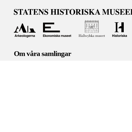
Om våra samlingar
Statens historiska museer (SHM) har till uppgift att främ
bevara och utveckla det kulturarv som myndigheten förva
människor i samhället. Här får du tillgång till de samling
Om kakor
Hantera kakor
Om behandling av personuppgifter
R
Teknisk support:
digitalcollections@shm.se