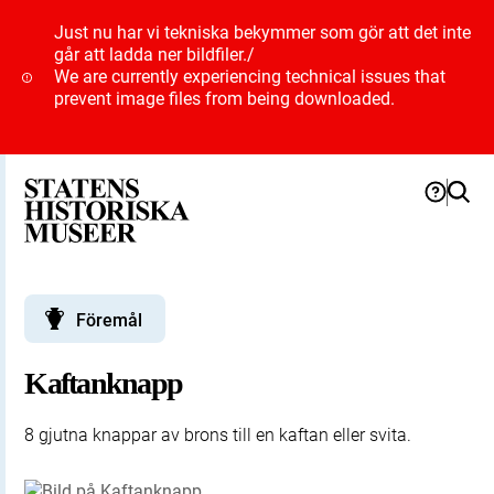
Just nu har vi tekniska bekymmer som gör att det inte
går att ladda ner bildfiler.
/
We are currently experiencing technical issues that
prevent image files from being downloaded.
Föremål
Kaftanknapp
8 gjutna knappar av brons till en kaftan eller svita.