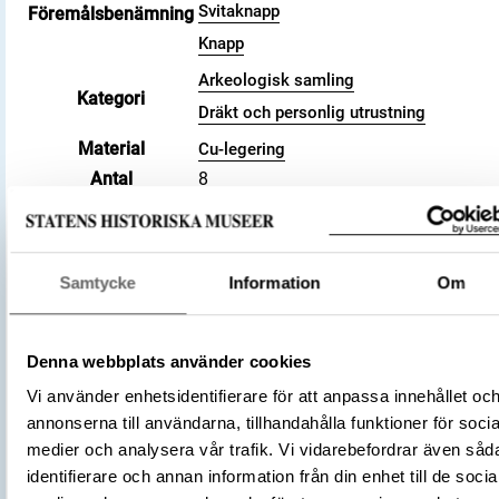
Svitaknapp
Föremålsbenämning
Knapp
Arkeologisk samling
Kategori
Dräkt och personlig utrustning
Material
Cu-legering
Antal
8
Datering
800 – 1100
Tidsperiod
Vikingatid
Föremålsnummer
145061_HST
Samtycke
Information
Om
Andra nummer
Undernummer: Bj 716
Historisk plats
Birka, Adelsö socken
Förvärvsnummer
34000
Denna webbplats använder cookies
Omnämns i katalog
Förvärv: 34000 på Catview
Vi använder enhetsidentifierare för att anpassa innehållet oc
Förvärvsmetod
KML
annonserna till användarna, tillhandahålla funktioner för socia
Förvärvsdatum
2000
medier och analysera vår trafik. Vi vidarebefordrar även såd
Plats: Björkö, Hemlanden, Fornlämning:
identifierare och annan information från din enhet till de socia