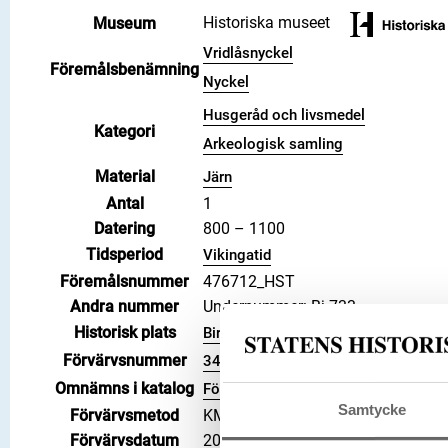
Historiska museet
Museum
Vridlåsnyckel
Föremålsbenämning
Nyckel
Husgeråd och livsmedel
Kategori
Arkeologisk samling
Material
Järn
Antal
1
Datering
800 – 1100
Tidsperiod
Vikingatid
Föremålsnummer
476712_HST
Andra nummer
Undernummer: Bj 733
Historisk plats
Birka, Adelsö socken
Förvärvsnummer
34000
Omnämns i katalog
Förvärv: 34000 på Catview
Samtycke
Förvärvsmetod
KML
Förvärvsdatum
2000