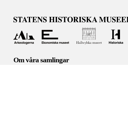
Om våra samlingar
Statens historiska museer (SHM) har till uppgift att främ
bevara och utveckla det kulturarv som myndigheten förva
människor i samhället. Här får du tillgång till de samling
Om kakor
Hantera kakor
Om behandling av personuppgifter
R
Teknisk support:
digitalcollections@shm.se