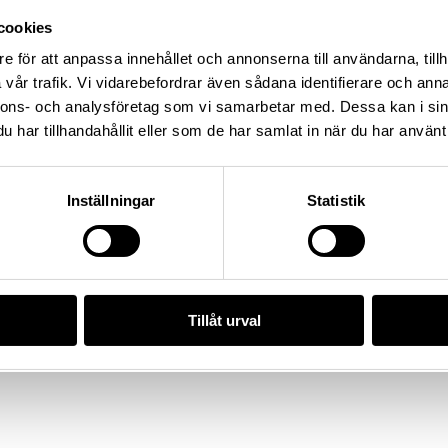
ing: L2017:1904, Socken: Adelsö
cookies
dskap: Uppland, Land: Sverige
e för att anpassa innehållet och annonserna till användarna, tillh
vår trafik. Vi vidarebefordrar även sådana identifierare och anna
nnons- och analysföretag som vi samarbetar med. Dessa kan i sin
har tillhandahållit eller som de har samlat in när du har använt 
/35FBD143-8A53-4184-9D48-
Inställningar
Statistik
da enligt licensen CC0.
Tillåt urval