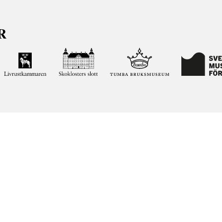
ja kunskapen om och intresset för Sveriges historia och att
ltar. Vår verksamhet ska vara en angelägenhet för alla
ar vi förvaltar genom att söka i vår databas på nätet.
elease notes