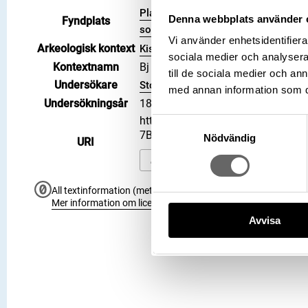
Plats: Björkö, Hemlanden, Fornlämn
Denna webbplats använder 
Fyndplats
socken, Kommun: Ekerö kommun, Lan
Vi använder enhetsidentifierar
Arkeologisk kontext
Kistgrav, Grav, Hög: 733
sociala medier och analysera 
Kontextnamn
Bj 733
till de sociala medier och a
Undersökare
Stolpe, Hjalmar
med annan information som du 
Undersökningsår
1879
https://samlingar.shm.se/object
Samtyckesval
7BF2630D5255
Nödvändig
URI
Kopiera URI
All textinformation (metadata) på denna sida är fri att använ
Mer information om licenser hos Statens historiska museer.
Avvisa