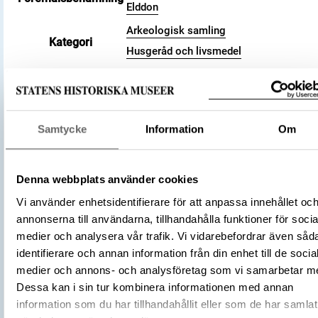
Elddon
Arkeologisk samling
Kategori
Husgeråd och livsmedel
Material
Järn
Antal
1
Datering
800 – 1100
Tidsperiod
Samtycke
Information
Om
Vikingatid
Föremålsnummer
145065_HST
Andra nummer
Undernummer: Bj 716
Denna webbplats använder cookies
Historisk plats
Birka, Adelsö socken
Vi använder enhetsidentifierare för att anpassa innehållet oc
Förvärvsnummer
34000
annonserna till användarna, tillhandahålla funktioner för socia
Omnämns i katalog
Förvärv: 34000 på Catview
medier och analysera vår trafik. Vi vidarebefordrar även såd
Förvärvsmetod
KML
identifierare och annan information från din enhet till de socia
Förvärvsdatum
2000
medier och annons- och analysföretag som vi samarbetar m
Plats: Björkö, Hemlanden, Fornlämning:
Dessa kan i sin tur kombinera informationen med annan
L2017:1904, Socken: Adelsö socken,
information som du har tillhandahållit eller som de har samlat
Fyndplats
Kommun: Ekerö kommun, Landskap: Upp