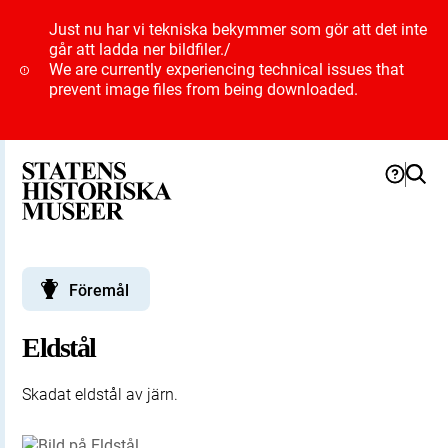
Just nu har vi tekniska bekymmer som gör att det inte
går att ladda ner bildfiler.
/
We are currently experiencing technical issues that
prevent image files from being downloaded.
Föremål
Eldstål
Skadat eldstål av järn.