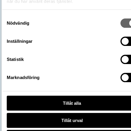
när du har använt deras tjänster.
Land: Sverige
Arkeologisk kontext
Skelettgrav, Grav, Hög: 716
Samtyckesval
Kontextnamn
Bj 716
Nödvändig
Undersökare
Stolpe, Hjalmar
Undersökningsår
1879
Inställningar
Forntider 2 (2006 – 2023), Historiska
Utställningar
museet
https://samlingar.shm.se/object/650
Statistik
D04E-487F-A1A1-587853562B66
URI
Kopiera URI
Marknadsföring
All textinformation (metadata) på denna sida är fri att använda e
licensen CC0.
Mer information om licenser hos Statens historiska museer.
Tillåt alla
Tillåt urval