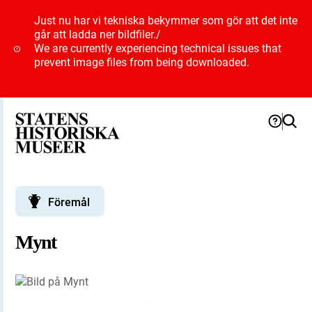
Just nu har vi tekniska bekymmer som gör att det inte
går att ladda ner bildfiler.
/
We are currently experiencing technical issues that
prevent image files from being downloaded.
Föremål
Mynt