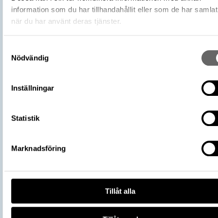
Text
Det här praktmyntet har troli
information som du har tillhandahållit eller som de har samlat
delats ut som gåva vid kung
Gustav II Adolf och drottnin
när du har använt deras tjänster.
Maria Eleonora av Branden
Tillhörande texter
bröllop den 25 november år
Samtyckesval
på slottet Tre kronor i Stock
Nödvändig
dag finns tre kända exemplar
Utöver praktmynt som gavs t
utvalda personer, slogs äve
Inställningar
kallade kastmynt i guld och s
Dessa skulle kastas ut till fo
som stod längs med
Statistik
bröllopsföljets väg genom s
Externa källor
WIKIDATA
Marknadsföring
Pengar! (start 2024-05-28), Ekonomis
Utställningar
museet - Kungliga myntkabinettet
https://samlingar.shm.se/object/6FE
AECA-4C01-97EE-C30C702E415A
URI
Tillåt alla
Kopiera URI