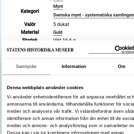
Mynt
Kategori
Svenska mynt - systematiska samlinge
Valör
5 dukat
Material
Guld
Storlek
Vikt 16.6 g
Datering
1620
Sverige
Tillverkningsplats
Stockholm
Samtycke
Information
Om
Tillverkare
(Myntherre)
Gustav II Adolf av Sverige
Föremålsnummer
109388_KMK
Denna webbplats använder cookies
Sveriges mynt 1521-1977, 1976, SM:5
Litteratur
(Ahlström, Bjarne , Almer, Yngve,
Vi använder enhetsidentifierare för att anpassa innehållet oc
Hemmingsson, Bengt)
annonserna till användarna, tillhandahålla funktioner för socia
Typ
Föremålsskylt
medier och analysera vår trafik. Vi vidarebefordrar även såd
Källa
Till Ekonomiska museets
identifierare och annan information från din enhet till de socia
permanenta utställning Pen
medier och annons- och analysföretag som vi samarbetar m
Datum
2024-05-23
Dessa kan i sin tur kombinera informationen med annan