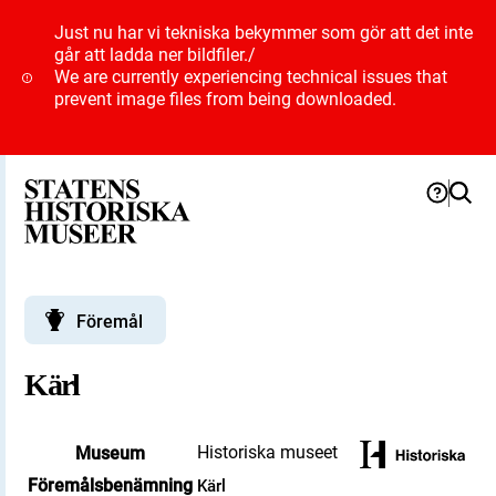
Just nu har vi tekniska bekymmer som gör att det inte
går att ladda ner bildfiler.
/
We are currently experiencing technical issues that
prevent image files from being downloaded.
Föremål
Kärl
Historiska museet
Museum
Föremålsbenämning
Kärl