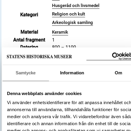
Husgeråd och livsmedel
Religion och kult
Kategori
Arkeologisk samling
Material
Keramik
Antal fragment
1
Datering
800 – 1100
Tidsperiod
Vikingatid
Föremålsnummer
526672_HST
Andra nummer
Undernummer: Bj 734
Samtycke
Information
Om
Historisk plats
Birka, Adelsö socken
Förvärvsnummer
34000
Denna webbplats använder cookies
Omnämns i katalog
Förvärv: 34000 på Catview
Förvärvsmetod
KML
Vi använder enhetsidentifierare för att anpassa innehållet oc
Förvärvsdatum
2000
annonserna till användarna, tillhandahålla funktioner för socia
medier och analysera vår trafik. Vi vidarebefordrar även såd
Plats: Björkö, Hemlanden, Fornlämning:
identifierare och annan information från din enhet till de socia
L2017:1904, Socken: Adelsö socken,
Fyndplats
medier och annons- och analysföretag som vi samarbetar m
Kommun: Ekerö kommun, Landskap: Upp