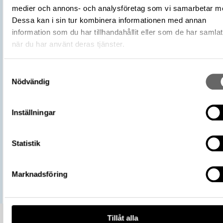
L2017:1904, Socken: Adelsö socken,
medier och annons- och analysföretag som vi samarbetar m
Fyndplats
Kommun: Ekerö kommun, Landskap: Upp
Dessa kan i sin tur kombinera informationen med annan
Land: Sverige
information som du har tillhandahållit eller som de har samlat
Arkeologisk kontext
Kammargrav, Grav, Hög: 731
när du har använt deras tjänster.
Kontextnamn
Bj 731
Undersökare
Stolpe, Hjalmar
Samtyckesval
Nödvändig
Undersökningsår
1879
https://samlingar.shm.se/object/921
F812-46D2-99FE-E3A38045442E
URI
Inställningar
Kopiera URI
Statistik
All textinformation (metadata) på denna sida är fri att använda e
licensen CC0.
Mer information om licenser hos Statens historiska museer.
Marknadsföring
Tillåt alla