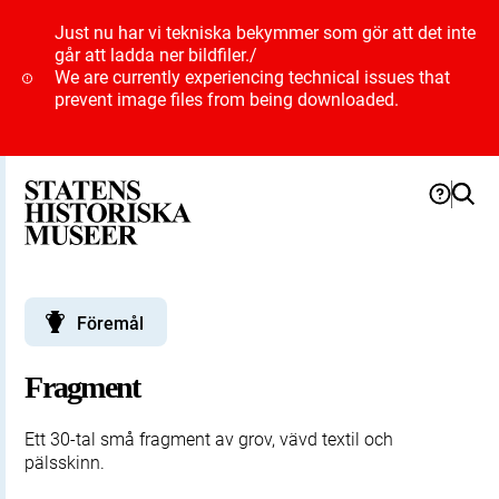
Just nu har vi tekniska bekymmer som gör att det inte
går att ladda ner bildfiler.
/
We are currently experiencing technical issues that
prevent image files from being downloaded.
Föremål
Fragment
Ett 30-tal små fragment av grov, vävd textil och
pälsskinn.