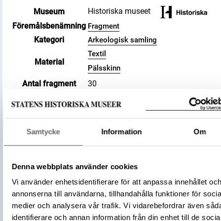
Historiska museet
Museum
Föremålsbenämning
Fragment
Kategori
Arkeologisk samling
Textil
Material
Pälsskinn
Antal fragment
30
Datering
800 – 1100
Tidsperiod
Vikingatid
Föremålsnummer
476515_HST
Samtycke
Information
Om
Andra nummer
Undernummer: Bj 731
Historisk plats
Birka, Adelsö socken
Förvärvsnummer
34000
Denna webbplats använder cookies
Omnämns i katalog
Förvärv: 34000 på Catview
Vi använder enhetsidentifierare för att anpassa innehållet oc
Förvärvsmetod
KML
annonserna till användarna, tillhandahålla funktioner för socia
Förvärvsdatum
2000
medier och analysera vår trafik. Vi vidarebefordrar även såd
Plats: Björkö, Hemlanden, Fornlämning:
identifierare och annan information från din enhet till de socia