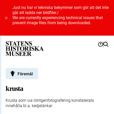
Just nu har vi tekniska bekymmer som gör att det inte
går att ladda ner bildfiler.
/
We are currently experiencing technical issues that
prevent image files from being downloaded.
Föremål
krusta
Krusta som via röntgenfotografering konstaterats
innehålla bl.a. kedjelänkar