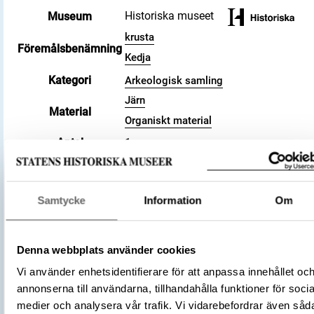
Historiska museet
Museum
krusta
Föremålsbenämning
Kedja
Kategori
Arkeologisk samling
Järn
Material
Organiskt material
Antal
1
Datering
800 – 1100
Tidsperiod
Vikingatid
Föremålsnummer
476527_HST
Samtycke
Information
Om
Andra nummer
Undernummer: Bj 731
Historisk plats
Birka, Adelsö socken
Denna webbplats använder cookies
Förvärvsnummer
34000
Omnämns i katalog
Vi använder enhetsidentifierare för att anpassa innehållet oc
Förvärv: 34000 på Catview
annonserna till användarna, tillhandahålla funktioner för socia
Förvärvsmetod
KML
medier och analysera vår trafik. Vi vidarebefordrar även såd
Förvärvsdatum
2000