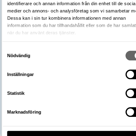
identifierare och annan information från din enhet till de socia
Plats: Björkö, Hemlanden, Fornlämning:
medier och annons- och analysföretag som vi samarbetar m
L2017:1904, Socken: Adelsö socken,
Fyndplats
Dessa kan i sin tur kombinera informationen med annan
Kommun: Ekerö kommun, Landskap: Upp
information som du har tillhandahållit eller som de har samlat
Land: Sverige
när du har använt deras tjänster.
Arkeologisk kontext
Kammargrav, Grav, Hög: 731
Kontextnamn
Bj 731
Samtyckesval
Undersökare
Stolpe, Hjalmar
Nödvändig
Undersökningsår
1879
https://samlingar.shm.se/object/950
08A0-4894-935F-E5F51BA30836
Inställningar
URI
Kopiera URI
Statistik
All textinformation (metadata) på denna sida är fri att använda e
licensen CC0.
Mer information om licenser hos Statens historiska museer.
Marknadsföring