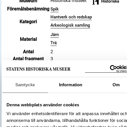
Historiska museet
Museum
Föremålsbenämning
Spik
Hantverk och redskap
Kategori
Arkeologisk samling
Järn
Material
Trä
Antal
2
Antal fragment
3
Datering
800 – 1100
Tidsperiod
Vikingatid
Föremålsnummer
476634_HST
Samtycke
Information
Om
Andra nummer
Undernummer: Bj 731
Historisk plats
Birka, Adelsö socken
Förvärvsnummer
34000
Denna webbplats använder cookies
Omnämns i katalog
Förvärv: 34000 på Catview
Vi använder enhetsidentifierare för att anpassa innehållet oc
Förvärvsmetod
KML
annonserna till användarna, tillhandahålla funktioner för socia
Förvärvsdatum
2000