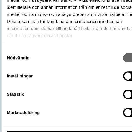
medier och analysera vår trafik. Vi vidarebefordrar även såd
Plats: Björkö, Hemlanden, Fornlämning:
identifierare och annan information från din enhet till de socia
L2017:1904, Socken: Adelsö socken,
medier och annons- och analysföretag som vi samarbetar m
Fyndplats
Kommun: Ekerö kommun, Landskap: Upp
Dessa kan i sin tur kombinera informationen med annan
Land: Sverige
information som du har tillhandahållit eller som de har samlat
när du har använt deras tjänster.
Arkeologisk kontext
Kammargrav, Grav, Hög: 731
Kontextnamn
Bj 731
Undersökare
Samtyckesval
Stolpe, Hjalmar
Nödvändig
Undersökningsår
1879
https://samlingar.shm.se/object/9C
6318-44D2-A7B1-248ACCD26EFE
Inställningar
URI
Kopiera URI
Statistik
All textinformation (metadata) på denna sida är fri att använda e
licensen CC0.
Mer information om licenser hos Statens historiska museer.
Marknadsföring