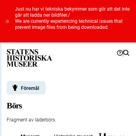
Just nu har vi tekniska bekymmer som gör att det inte
går att ladda ner bildfiler.
/
We are currently experiencing technical issues that
prevent image files from being downloaded.
Föremål
Börs
Fragment av läderbörs.