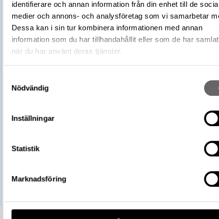
identifierare och annan information från din enhet till de socia
L2017:1904, Socken: Adelsö socken,
Fyndplats
medier och annons- och analysföretag som vi samarbetar m
Kommun: Ekerö kommun, Landskap: Upp
Dessa kan i sin tur kombinera informationen med annan
Land: Sverige
information som du har tillhandahållit eller som de har samlat
Arkeologisk kontext
Kistgrav, Grav, Hög: 724
när du har använt deras tjänster.
Kontextnamn
Bj 724
Undersökare
Stolpe, Hjalmar
Samtyckesval
Undersökningsår
1879
Nödvändig
https://samlingar.shm.se/object/D2
57B0-46EB-AD2D-BA9AF2B621FD
URI
Inställningar
Kopiera URI
Statistik
All textinformation (metadata) på denna sida är fri att använda e
licensen CC0.
Mer information om licenser hos Statens historiska museer.
Marknadsföring