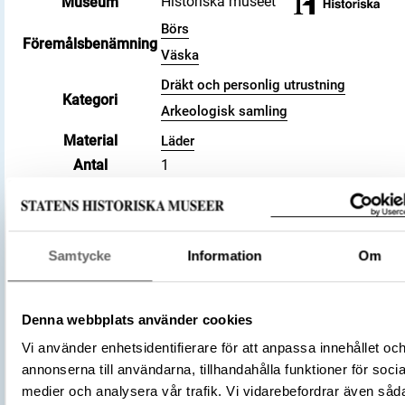
Historiska museet
Museum
Börs
Föremålsbenämning
Väska
Dräkt och personlig utrustning
Kategori
Arkeologisk samling
Material
Läder
Antal
1
Datering
800 – 1100
Tidsperiod
Vikingatid
Föremålsnummer
469818_HST
Samtycke
Information
Om
Andra nummer
Undernummer: Bj 724
Historisk plats
Birka, Adelsö socken
Förvärvsnummer
34000
Denna webbplats använder cookies
Omnämns i katalog
Förvärv: 34000 på Catview
Vi använder enhetsidentifierare för att anpassa innehållet oc
Förvärvsmetod
KML
annonserna till användarna, tillhandahålla funktioner för socia
Förvärvsdatum
2000
medier och analysera vår trafik. Vi vidarebefordrar även såd
Plats: Björkö, Hemlanden, Fornlämning: