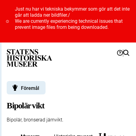
Just nu har vi tekniska bekymmer som gör att det inte
går att ladda ner bildfiler.
/
We are currently experiencing technical issues that
prevent image files from being downloaded.
Föremål
Bipolär vikt
Bipolär, bronserad järnvikt.