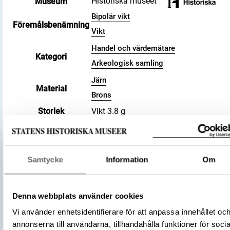
Historiska museet
Museum
Bipolär vikt
Föremålsbenämning
Vikt
Handel och värdemätare
Kategori
Arkeologisk samling
Järn
Material
Brons
Storlek
Vikt 3.8 g
Antal
1
Datering
800 – 1100
Tidsperiod
Vikingatid
Samtycke
Information
Om
Föremålsnummer
468149_HST
Andra nummer
Undernummer: Bj 710
Historisk plats
Birka, Adelsö socken
Denna webbplats använder cookies
Förvärvsnummer
34000
Vi använder enhetsidentifierare för att anpassa innehållet oc
Omnämns i katalog
Förvärv: 34000 på Catview
annonserna till användarna, tillhandahålla funktioner för socia