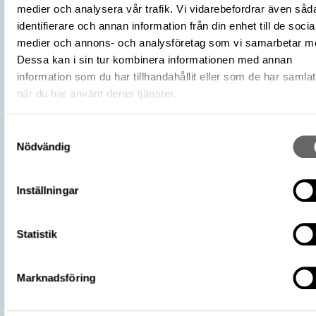
Förvärvsmetod
KML
medier och analysera vår trafik. Vi vidarebefordrar även såd
Förvärvsdatum
2000
identifierare och annan information från din enhet till de socia
Plats: Björkö, Hemlanden, Fornlämning:
medier och annons- och analysföretag som vi samarbetar m
L2017:1904, Socken: Adelsö socken,
Dessa kan i sin tur kombinera informationen med annan
Fyndplats
Kommun: Ekerö kommun, Landskap: Upp
information som du har tillhandahållit eller som de har samlat
Land: Sverige
när du har använt deras tjänster.
Arkeologisk kontext
Kammargrav, Grav, Hög: 710
Kontextnamn
Bj 710
Samtyckesval
Nödvändig
Undersökare
Stolpe, Hjalmar
Undersökningsår
1879
https://samlingar.shm.se/object/DEC
Inställningar
5A87-4D86-854F-297E20D1A963
URI
Kopiera URI
Statistik
All textinformation (metadata) på denna sida är fri att använda e
licensen CC0.
Marknadsföring
Mer information om licenser hos Statens historiska museer.