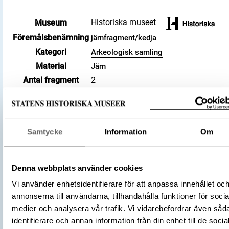
Historiska museet
Museum
Föremålsbenämning
järnfragment/kedja
Kategori
Arkeologisk samling
Material
Järn
Antal fragment
2
Datering
800 – 1100
Tidsperiod
Vikingatid
Föremålsnummer
476632_HST
Samtycke
Information
Om
Andra nummer
Undernummer: Bj 731
Historisk plats
Birka, Adelsö socken
Förvärvsnummer
34000
Denna webbplats använder cookies
Omnämns i katalog
Förvärv: 34000 på Catview
Vi använder enhetsidentifierare för att anpassa innehållet oc
Förvärvsmetod
KML
annonserna till användarna, tillhandahålla funktioner för socia
Förvärvsdatum
2000
medier och analysera vår trafik. Vi vidarebefordrar även såd
Plats: Björkö, Hemlanden, Fornlämning:
identifierare och annan information från din enhet till de socia
L2017:1904, Socken: Adelsö socken,