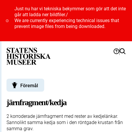
Just nu har vi tekniska bekymmer som gör att det inte
går att ladda ner bildfiler.
/
We are currently experiencing technical issues that
prevent image files from being downloaded.
Föremål
järnfragment/kedja
2 korroderade järnfragment med rester av kedjelänkar.
Sannolikt samma kedja som i den röntgade krustan från
samma grav.