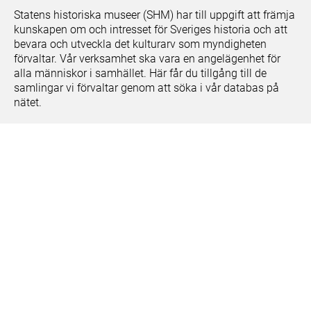
Statens historiska museer (SHM) har till uppgift att främja
kunskapen om och intresset för Sveriges historia och att
bevara och utveckla det kulturarv som myndigheten
förvaltar. Vår verksamhet ska vara en angelägenhet för
alla människor i samhället. Här får du tillgång till de
samlingar vi förvaltar genom att söka i vår databas på
nätet.
Om kakor
Hantera kakor
Om behandling av personuppgifter
Release notes
Teknisk support:
digitalcollections@shm.se