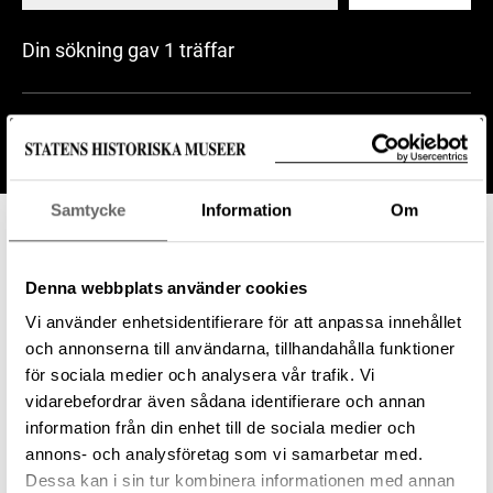
Din sökning gav 1 träffar
Har bild
Alla filter
1
Samtycke
Information
Om
Sökning:
Förvärvsnr: 20981
Rensa
Exportera sökresultat (CSV)
Denna webbplats använder cookies
Visa som lista
Vi använder enhetsidentifierare för att anpassa innehållet
och annonserna till användarna, tillhandahålla funktioner
för sociala medier och analysera vår trafik. Vi
vidarebefordrar även sådana identifierare och annan
Föremål
information från din enhet till de sociala medier och
Tveeggat svärd
annons- och analysföretag som vi samarbetar med.
Dessa kan i sin tur kombinera informationen med annan