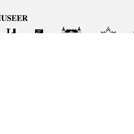
ft att främja kunskapen om och intresset för Sveriges historia oc
heten förvaltar. Vår verksamhet ska vara en angelägenhet för al
 de samlingar vi förvaltar genom att söka i vår databas på nätet.
nuppgifter
Release notes