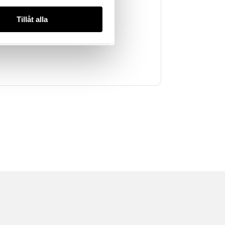
kningsplats
Tillåt alla
d, Nürnberg