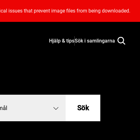
ical issues that prevent image files from being downloaded.
Hjälp & tips
Sök i samlingarna
Sök
mål