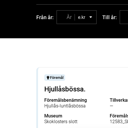
Från år:
Till år:
e.kr
Föremål
Hjullåsbössa.
Föremålsbenämning
Tillverka
Hjullås-luntlåsbössa
—
Museum
Föremå
Skoklosters slott
12583_S