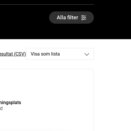
Alla filter
esultat (CSV)
Visa som lista
kningsplats
nd