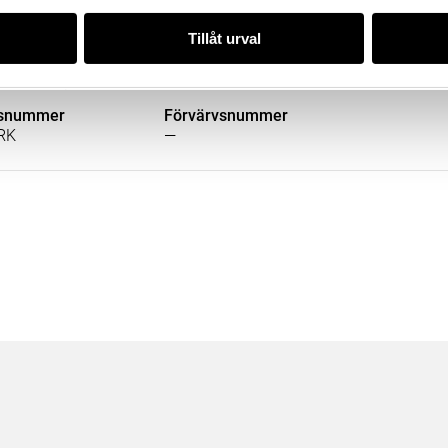
re
Datering
Tillver
Tillåt urval
olf (Tillverkare),
1530-01-01 – 1550-01-01
Tysklan
(Tillverkare), Heijder,
örmedlare)
lsnummer
Förvärvsnummer
RK
—