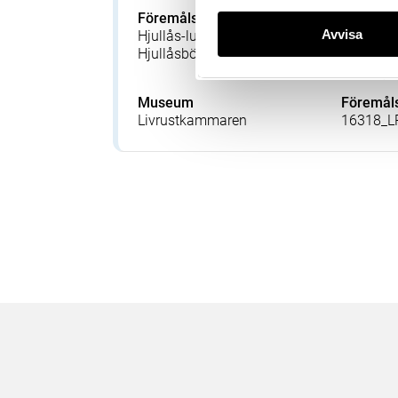
Föremålsbenämning
Tillverka
Avvisa
Hjullås-luntlåsbössa,
Danner, W
Hjullåsbössa
Frosch, K 
Claus (F
Museum
Föremå
Livrustkammaren
16318_L