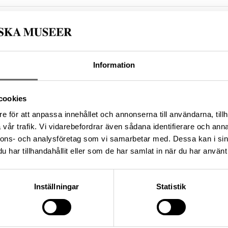
Information
re
Datering
Tillver
, Marcantonio
1580 – 1599
Tyskla
re)
cookies
lsnummer
Förvärvsnummer
e för att anpassa innehållet och annonserna till användarna, tillh
KO
—
vår trafik. Vi vidarebefordrar även sådana identifierare och anna
nnons- och analysföretag som vi samarbetar med. Dessa kan i sin
har tillhandahållit eller som de har samlat in när du har använt 
Inställningar
Statistik
erg ca 1540, lås av Wolf
och groda (K. Frosch?). Låset
luntsnapplås.