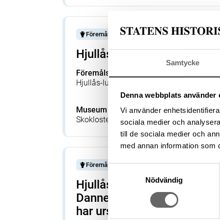
Föremål
Hjullåsbössa
Samtycke
Föremålsbenämning
Tillverka
Hjullås-luntlåsbössa
Raimondi
(Tillverka
Denna webbplats använder 
Museum
Föremå
Vi använder enhetsidentifierar
Skoklosters slott
12587_S
sociala medier och analysera 
till de sociala medier och a
med annan information som du 
Föremål
Samtyckesval
Nödvändig
Hjullås-luntlåsbössa, Nürnb
Danner, pipa stämplad K F 
har ursprungligen haft ett 