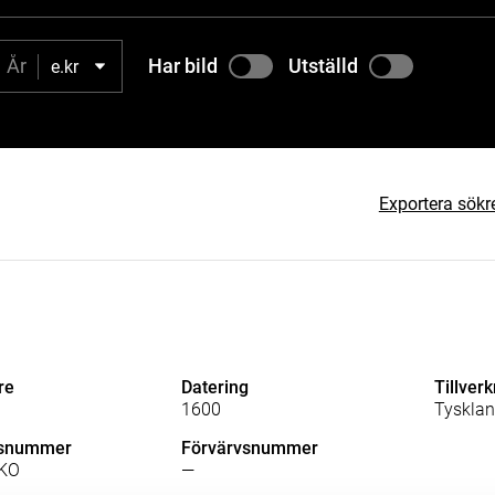
Har bild
Utställd
e.kr
Exportera sökr
re
Datering
Tillver
1600
Tyskla
lsnummer
Förvärvsnummer
KO
—