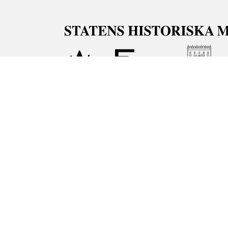
Om våra samlingar
Statens historiska museer (SHM) har till uppgi
bevara och utveckla det kulturarv som myndig
människor i samhället. Här får du tillgång till
Om kakor
Hantera kakor
Om behandling av perso
Teknisk support:
digitalcollections@shm.se