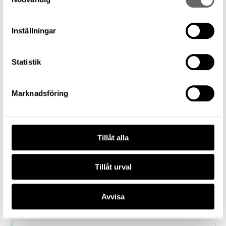
Mikrolit
Föremålsbenämning
Inställningar
Mikrolit
Tillverkare
Statistik
—
Datering
9500 f.Kr. – 4000 f.Kr.
Marknadsföring
Tillverkningsplats
—
Museum
Tillåt alla
Historiska museet
Föremålsnummer
145678_HST
Tillåt urval
Förvärvsnummer
22509
Avvisa