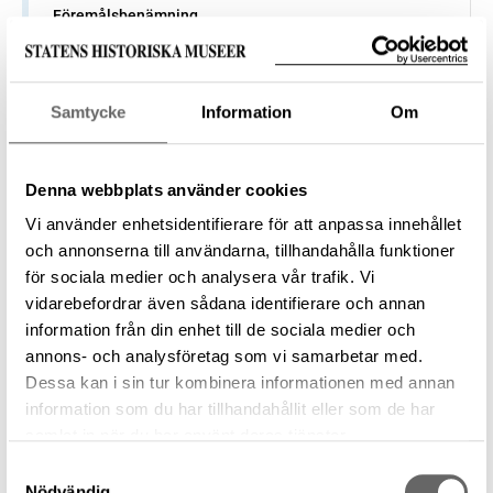
Föremålsbenämning
Pil
Tillverkare
—
Samtycke
Information
Om
Datering
9500 f.Kr. – 4000 f.Kr.
Tillverkningsplats
Denna webbplats använder cookies
—
Vi använder enhetsidentifierare för att anpassa innehållet
Museum
och annonserna till användarna, tillhandahålla funktioner
Historiska museet
för sociala medier och analysera vår trafik. Vi
Föremålsnummer
vidarebefordrar även sådana identifierare och annan
145677_HST
information från din enhet till de sociala medier och
Förvärvsnummer
annons- och analysföretag som vi samarbetar med.
22509
Dessa kan i sin tur kombinera informationen med annan
information som du har tillhandahållit eller som de har
samlat in när du har använt deras tjänster.
Samtyckesval
Föremål
Nödvändig