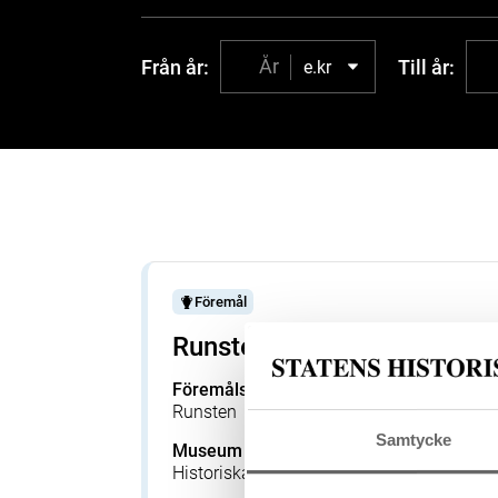
Från år:
Till år:
e.kr
Föremål
Runsten
Föremålsbenämning
Tillverka
Runsten
—
Samtycke
Museum
Föremå
Historiska museet
44417_H