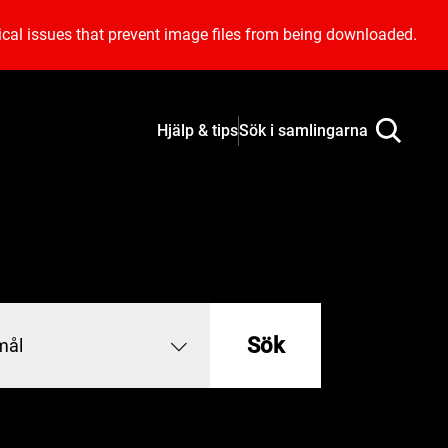
ical issues that prevent image files from being downloaded.
Hjälp & tips
Sök i samlingarna
Sök
mål