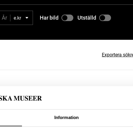
Har bild
Utställd
e.kr
Exportera sökr
re
Datering
Tillver
800 – 1100
—
Information
lsnummer
Förvärvsnummer
ST
22437