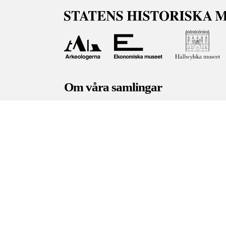
Om våra samlingar
Statens historiska museer (SHM) har till uppgi
bevara och utveckla det kulturarv som myndig
människor i samhället. Här får du tillgång till
Om kakor
Hantera kakor
Om behandling av perso
Teknisk support:
digitalcollections@shm.se