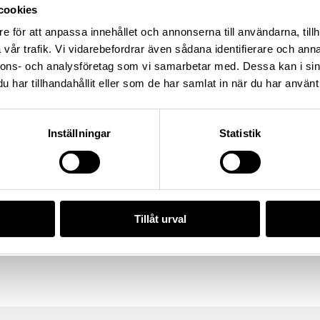
cookies
e för att anpassa innehållet och annonserna till användarna, tillh
vår trafik. Vi vidarebefordrar även sådana identifierare och anna
nnons- och analysföretag som vi samarbetar med. Dessa kan i sin
har tillhandahållit eller som de har samlat in när du har använt 
re
Datering
Tillver
åresson, Torfast
800 – 1100
—
Inställningar
Statistik
lsnummer
Förvärvsnummer
HST
22437
Tillåt urval