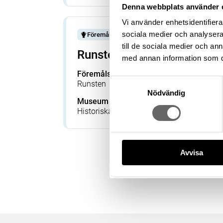
Denna webbplats använder 
Vi använder enhetsidentifierar
sociala medier och analysera 
Föremål
till de sociala medier och a
Runsten
med annan information som du 
Föremålsbenämning
Tillverka
Samtyckesval
Runsten
Åsmund K
Nödvändig
Museum
Föremå
Historiska museet
869371_
Avvisa