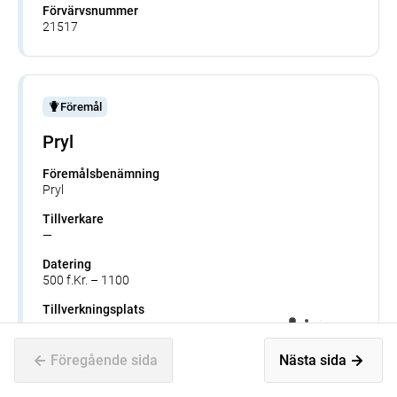
Förvärvsnummer
21517
Föremål
Pryl
Föremålsbenämning
Pryl
Tillverkare
—
Datering
500 f.Kr. – 1100
Tillverkningsplats
—
Museum
Föregående sida
Nästa sida
Historiska museet