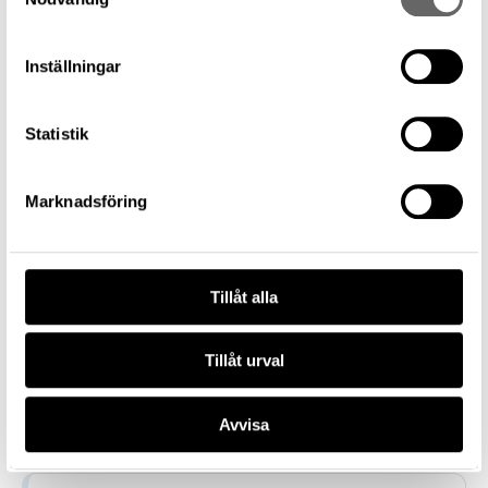
Pollett
Föremålsbenämning
Inställningar
Pollett
Tillverkare
Statistik
—
Datering
1500 – 2020
Marknadsföring
Tillverkningsplats
—
Museum
Tillåt alla
Historiska museet
Föremålsnummer
1153536_HST
Tillåt urval
Förvärvsnummer
21517
Avvisa