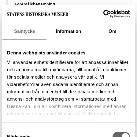
Föremålsbenämning
Tand
Tillverkare
—
Samtycke
Information
Om
Datering
500 f.Kr. – 1100
Tillverkningsplats
Denna webbplats använder cookies
—
Vi använder enhetsidentifierare för att anpassa innehållet
Museum
och annonserna till användarna, tillhandahålla funktioner
Historiska museet
för sociala medier och analysera vår trafik. Vi
Föremålsnummer
vidarebefordrar även sådana identifierare och annan
1153535_HST
information från din enhet till de sociala medier och
Förvärvsnummer
annons- och analysföretag som vi samarbetar med.
21517
Dessa kan i sin tur kombinera informationen med annan
information som du har tillhandahållit eller som de har
samlat in när du har använt deras tjänster.
Samtyckesval
Föremål
Nödvändig