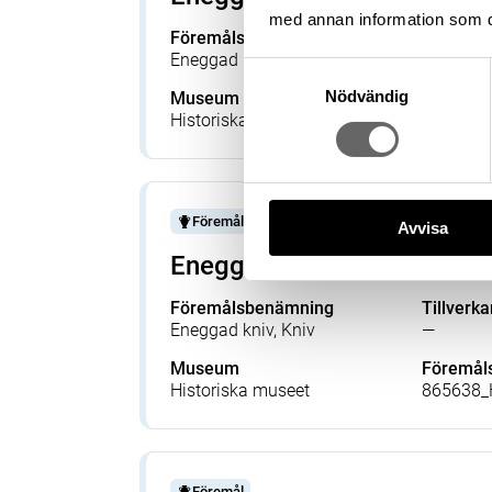
med annan information som du 
Föremålsbenämning
Tillverka
Eneggad kniv, Kniv
—
Samtyckesval
Nödvändig
Museum
Föremå
Historiska museet
371671_
Föremål
Avvisa
Eneggad kniv
Föremålsbenämning
Tillverka
Eneggad kniv, Kniv
—
Museum
Föremå
Historiska museet
865638_
Föremål