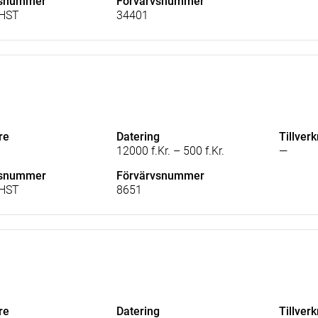
lsnummer
Förvärvsnummer
HST
34401
re
Datering
Tillver
12000 f.Kr. – 500 f.Kr.
—
lsnummer
Förvärvsnummer
HST
8651
re
Datering
Tillver