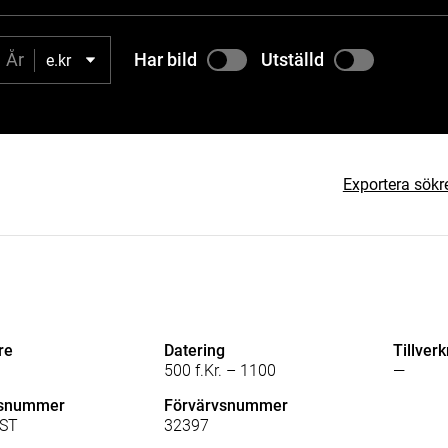
Har bild
Utställd
e.kr
Exportera sökr
re
Datering
Tillver
500 f.Kr. – 1100
—
lsnummer
Förvärvsnummer
ST
32397