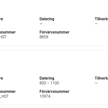
re
Datering
Tillver
—
—
lsnummer
Förvärvsnummer
HST
8859
re
Datering
Tillver
800 – 1100
—
lsnummer
Förvärvsnummer
_HST
10974