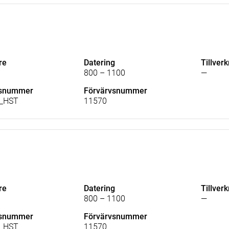
re
Datering
Tillver
800 – 1100
—
lsnummer
Förvärvsnummer
_HST
11570
re
Datering
Tillver
800 – 1100
—
lsnummer
Förvärvsnummer
_HST
11570