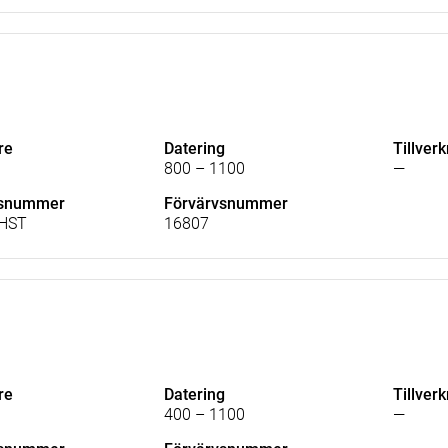
re
Datering
Tillver
800 – 1100
—
lsnummer
Förvärvsnummer
HST
16807
re
Datering
Tillver
400 – 1100
—