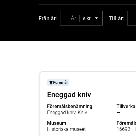
Från år:
Till år:
e.kr
Föremål
Eneggad kniv
Föremålsbenämning
Tillverka
Eneggad kniv, Kniv
—
Museum
Föremå
Historiska museet
16692_H