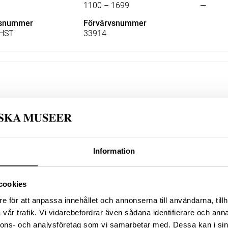
1100 – 1699
—
lsnummer
Förvärvsnummer
HST
33914
re
Datering
Tillver
12000 f.Kr. – 1700 f.Kr.
—
lsnummer
Förvärvsnummer
Information
HST
21746
cookies
e för att anpassa innehållet och annonserna till användarna, tillh
vår trafik. Vi vidarebefordrar även sådana identifierare och anna
nnons- och analysföretag som vi samarbetar med. Dessa kan i sin