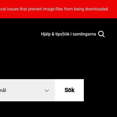
ical issues that prevent image files from being downloaded.
Hjälp & tips
Sök i samlingarna
Sök
mål