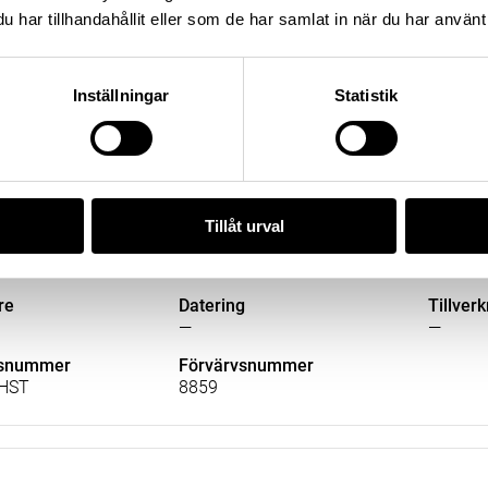
har tillhandahållit eller som de har samlat in när du har använt 
re
Datering
Tillver
550 – 800
—
Inställningar
Statistik
lsnummer
Förvärvsnummer
HST
1209
Tillåt urval
re
Datering
Tillver
—
—
lsnummer
Förvärvsnummer
HST
8859