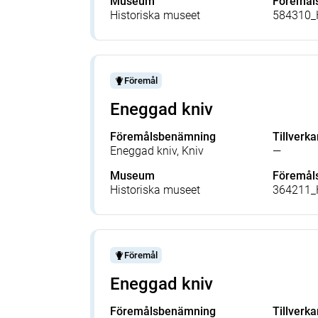
Museum
Föremå
Historiska museet
584310_
Föremål
Eneggad kniv
Föremålsbenämning
Tillverka
Eneggad kniv, Kniv
—
Museum
Föremå
Historiska museet
364211_
Föremål
Eneggad kniv
Föremålsbenämning
Tillverka