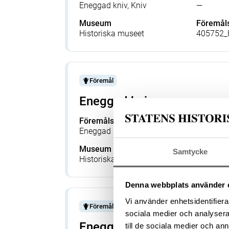
Eneggad kniv, Kniv
—
Museum
Föremå
Historiska museet
405752_
Föremål
Eneggad kniv
Föremålsbenämning
Tillverka
Eneggad kniv, Kniv
—
Museum
Föremå
Samtycke
Historiska museet
409448_
Denna webbplats använder 
Vi använder enhetsidentifierar
Föremål
sociala medier och analysera 
Eneggad kniv
till de sociala medier och a