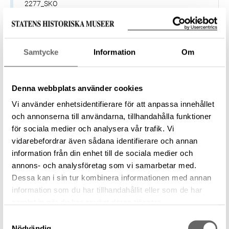
2277_SKO
Förvärvsnummer
—
Samtycke
Information
Om
Föremål
Denna webbplats använder cookies
Matstilleben. Oljemålning på duk.
Vi använder enhetsidentifierare för att anpassa innehållet
Föremålsbenämning
och annonserna till användarna, tillhandahålla funktioner
Stilleben
för sociala medier och analysera vår trafik. Vi
Tillverkare
vidarebefordrar även sådana identifierare och annan
Aertsen, Pieter (Tillverkare), Snyders,
information från din enhet till de sociala medier och
Frans (Tillverkare)
annons- och analysföretag som vi samarbetar med.
Datering
Dessa kan i sin tur kombinera informationen med annan
1600 – 1728
information som du har tillhandahållit eller som de har
Tillverkningsplats
samlat in när du har använt deras tjänster.
—
Samtyckesval
Nödvändig
Museum