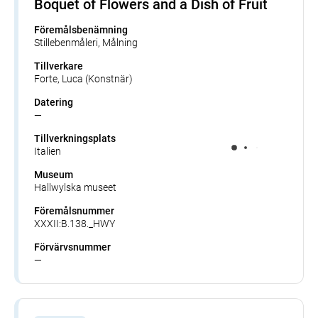
Boquet of Flowers and a Dish of Fruit
Föremålsbenämning
Stillebenmåleri, Målning
Tillverkare
Forte, Luca (Konstnär)
Datering
—
Tillverkningsplats
Italien
Museum
Hallwylska museet
Föremålsnummer
XXXII:B.138._HWY
Förvärvsnummer
—