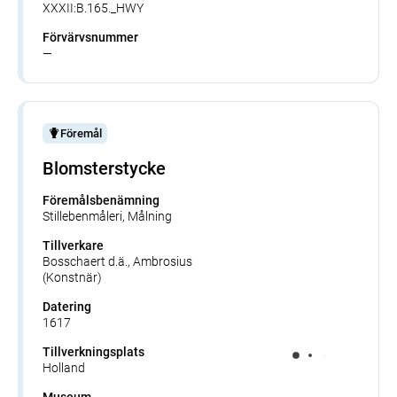
XXXII:B.165._HWY
Förvärvsnummer
—
Föremål
Blomsterstycke
Föremålsbenämning
Stillebenmåleri, Målning
Tillverkare
Bosschaert d.ä., Ambrosius
(Konstnär)
Datering
1617
Tillverkningsplats
Holland
Museum