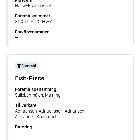
Hallwylska museet
Föremålsnummer
XXXII:K.A.19._HWY
Förvärvsnummer
—
Föremål
Fish-Piece
Föremålsbenämning
Stillebenmåleri, Målning
Tillverkare
Adriaensen, Adriaenssen, Adriansen,
Alexander (Konstnär)
Datering
—