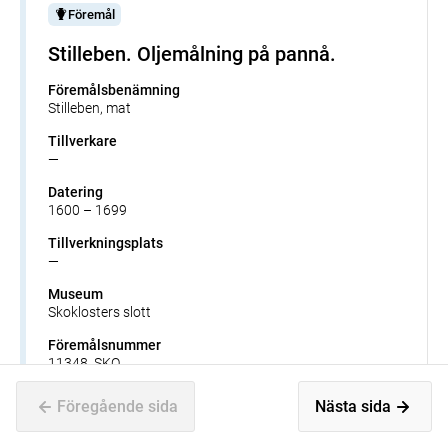
Föremål
Stilleben. Oljemålning på pannå.
Föremålsbenämning
Stilleben, mat
Tillverkare
—
Datering
1600 – 1699
Tillverkningsplats
—
Museum
Skoklosters slott
Föremålsnummer
11348_SKO
Förvärvsnummer
Föregående sida
Nästa sida
—