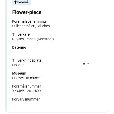
Föremål
Flower-piece
Föremålsbenämning
Stillebenmåleri, Stilleben
Tillverkare
Ruysch, Rachel (Konstnär)
Datering
—
Tillverkningsplats
Holland
Museum
Hallwylska museet
Föremålsnummer
XXXII:B.120._HWY
Förvärvsnummer
—