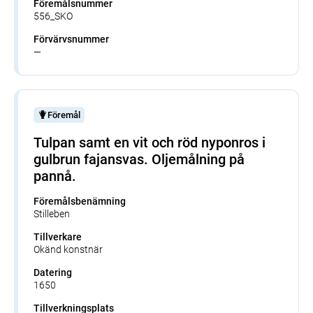
Föremålsnummer
556_SKO
Förvärvsnummer
—
Föremål
Tulpan samt en vit och röd nyponros i
gulbrun fajansvas. Oljemålning på
pannå.
Föremålsbenämning
Stilleben
Tillverkare
Okänd konstnär
Datering
1650
Tillverkningsplats