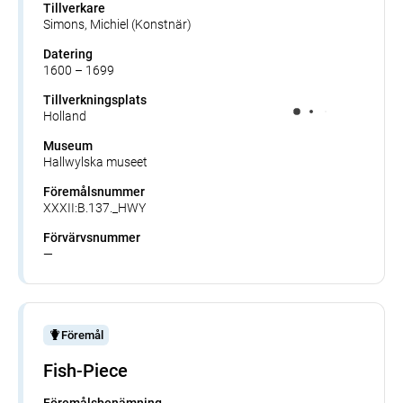
Tillverkare
Simons, Michiel (Konstnär)
Datering
1600 – 1699
Tillverkningsplats
Holland
Museum
Hallwylska museet
Föremålsnummer
XXXII:B.137._HWY
Förvärvsnummer
—
Föremål
Fish-Piece
Föremålsbenämning