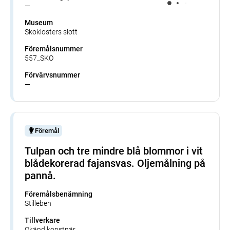
—
Museum
Skoklosters slott
Föremålsnummer
557_SKO
Förvärvsnummer
—
Föremål
Tulpan och tre mindre blå blommor i vit
blådekorerad fajansvas. Oljemålning på
pannå.
Föremålsbenämning
Stilleben
Tillverkare
Okänd konstnär