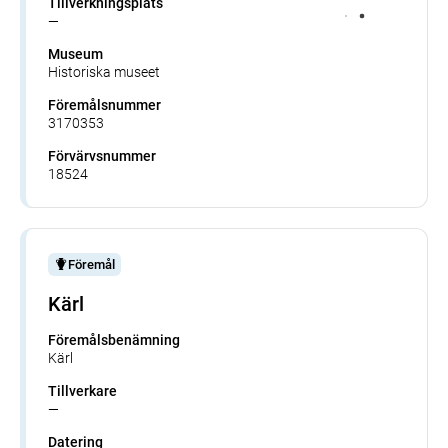
Tillverkningsplats
—
Museum
Historiska museet
Föremålsnummer
3170353
Förvärvsnummer
18524
Föremål
Kärl
Föremålsbenämning
Kärl
Tillverkare
—
Datering