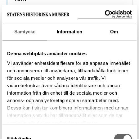
Föremålsbenämning
Kniv, Knivblad
Tillverkare
Samtycke
Information
Om
—
Datering
900 f.Kr. – 700 f.Kr.
Denna webbplats använder cookies
Tillverkningsplats
—
Vi använder enhetsidentifierare för att anpassa innehållet
och annonserna till användarna, tillhandahålla funktioner
Museum
för sociala medier och analysera vår trafik. Vi
Historiska museet
vidarebefordrar även sådana identifierare och annan
Föremålsnummer
information från din enhet till de sociala medier och
3169908
annons- och analysföretag som vi samarbetar med.
Förvärvsnummer
Dessa kan i sin tur kombinera informationen med annan
1796
information som du har tillhandahållit eller som de har
samlat in när du har använt deras tjänster.
Samtyckesval
Nödvändig
Föremål