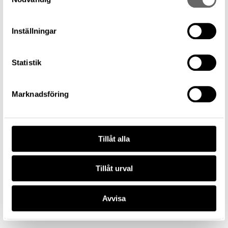
Yxa
Inställningar
Föremålsbenämning
Yxa, Avsatsyxa
Statistik
Tillverkare
—
Datering
Marknadsföring
1700 f.Kr. – 500 f.Kr.
Tillverkningsplats
—
Tillåt alla
Museum
Historiska museet
Föremålsnummer
Tillåt urval
3170287
Förvärvsnummer
Avvisa
10313