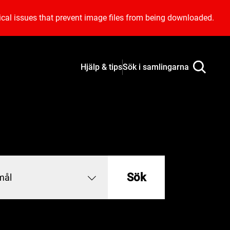
ical issues that prevent image files from being downloaded.
Hjälp & tips
Sök i samlingarna
Sök
mål