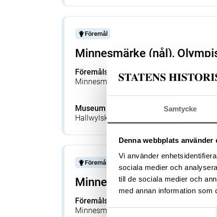
Föremål
Minnesmärke (nål), Olympi
Föremålsbenämning
Tillverka
Minnesmärke
Hjortzberg
Österberg
Museum
Föremå
Samtycke
Hallwylska museet
XXIX:I:F
Denna webbplats använder 
Vi använder enhetsidentifierar
Föremål
sociala medier och analysera 
till de sociala medier och a
Minnesmärke (nål), Olympi
med annan information som du 
Föremålsbenämning
Tillverka
Minnesmärke
Olympisk
Samtyckesval