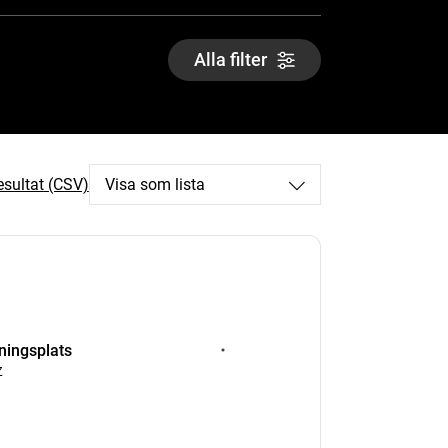
Alla filter
esultat (CSV)
Visa som lista
kningsplats
z