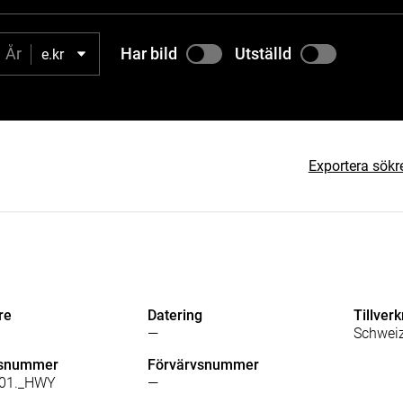
Har bild
Utställd
e.kr
Exportera sökr
re
Datering
Tillver
—
Schwei
lsnummer
Förvärvsnummer
B.01._HWY
—