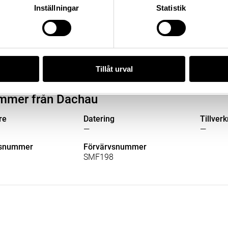
)
Inställningar
Statistik
lsnummer
Förvärvsnummer
.a.02._HWY
—
Tillåt urval
mmer från Dachau
re
Datering
Tillver
—
—
lsnummer
Förvärvsnummer
SMF198