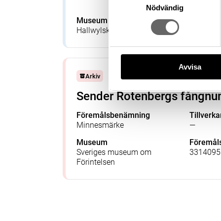
(Utgivare
Nödvändig
Museum
Föremå
Hallwylska museet
XXIX:I:F
Avvisa
Arkiv
Sender Rotenbergs fångnu
Föremålsbenämning
Tillverka
Minnesmärke
—
Museum
Föremå
Sveriges museum om
3314095
Förintelsen