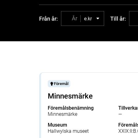
Från år:
Till år:
e.kr
Föremål
Minnesmärke
Föremålsbenämning
Tillverka
Minnesmärke
—
Museum
Föremå
Hallwylska museet
XXIX:II: