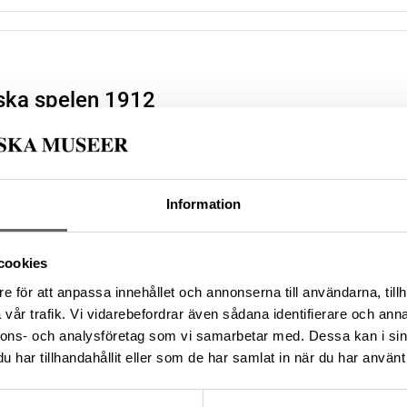
ska spelen 1912
re
Datering
Tillver
, Olle (Tillverkare),
—
Sverige
 (Tillverkare)
lsnummer
Förvärvsnummer
Information
.a.01._HWY
—
cookies
e för att anpassa innehållet och annonserna till användarna, tillh
vår trafik. Vi vidarebefordrar även sådana identifierare och anna
nnons- och analysföretag som vi samarbetar med. Dessa kan i sin
ska spelen 1912
har tillhandahållit eller som de har samlat in när du har använt 
re
Datering
Tillver
a spelen i Antwerpen
—
Sverige