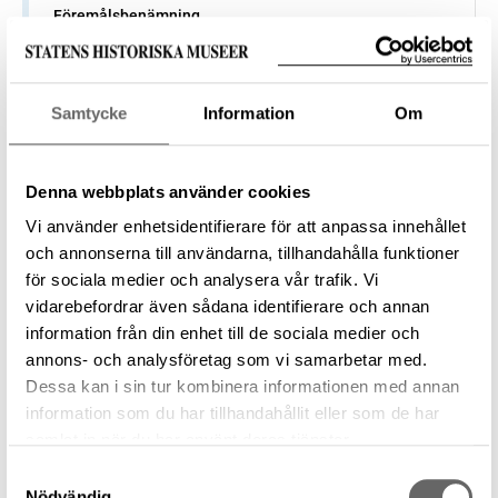
Föremålsbenämning
Ljusstake
Tillverkare
—
Samtycke
Information
Om
Datering
—
Tillverkningsplats
Denna webbplats använder cookies
—
Vi använder enhetsidentifierare för att anpassa innehållet
Museum
och annonserna till användarna, tillhandahålla funktioner
Historiska museet
för sociala medier och analysera vår trafik. Vi
Föremålsnummer
vidarebefordrar även sådana identifierare och annan
409385_HST
information från din enhet till de sociala medier och
Förvärvsnummer
annons- och analysföretag som vi samarbetar med.
7040
Dessa kan i sin tur kombinera informationen med annan
information som du har tillhandahållit eller som de har
samlat in när du har använt deras tjänster.
Samtyckesval
Föremål
Nödvändig