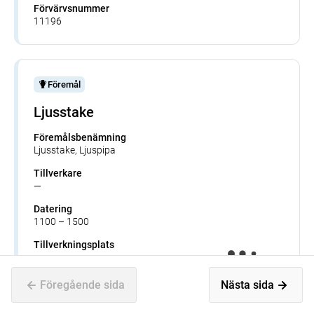
Förvärvsnummer
11196
Föremål
Ljusstake
Föremålsbenämning
Ljusstake, Ljuspipa
Tillverkare
—
Datering
1100 – 1500
Tillverkningsplats
—
Museum
Föregående sida
Nästa sida
Historiska museet