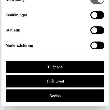
Ljusstake
Föremålsbenämning
Inställningar
Ljusstake
Tillverkare
Statistik
—
Datering
1100 – 2020
Marknadsföring
Tillverkningsplats
—
Museum
Tillåt alla
Historiska museet
Föremålsnummer
858011_HST
Tillåt urval
Förvärvsnummer
26120
Avvisa