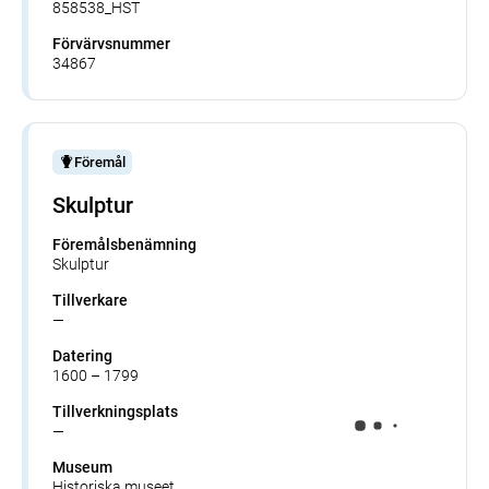
858538_HST
Förvärvsnummer
34867
Föremål
Skulptur
Föremålsbenämning
Skulptur
Tillverkare
—
Datering
1600 – 1799
Tillverkningsplats
—
Museum
Historiska museet