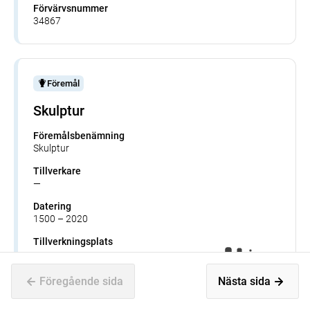
Förvärvsnummer
34867
Föremål
Skulptur
Föremålsbenämning
Skulptur
Tillverkare
—
Datering
1500 – 2020
Tillverkningsplats
—
Museum
Föregående sida
Nästa sida
Historiska museet