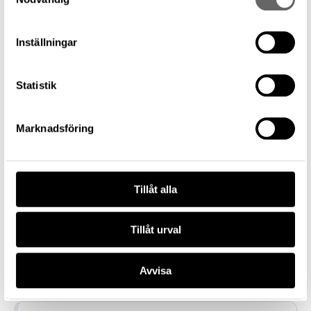
Skulptur
Föremålsbenämning
Inställningar
Skulptur
Tillverkare
Statistik
—
Datering
1600 – 1799
Marknadsföring
Tillverkningsplats
—
Museum
Tillåt alla
Historiska museet
Föremålsnummer
858476_HST
Tillåt urval
Förvärvsnummer
34867
Avvisa