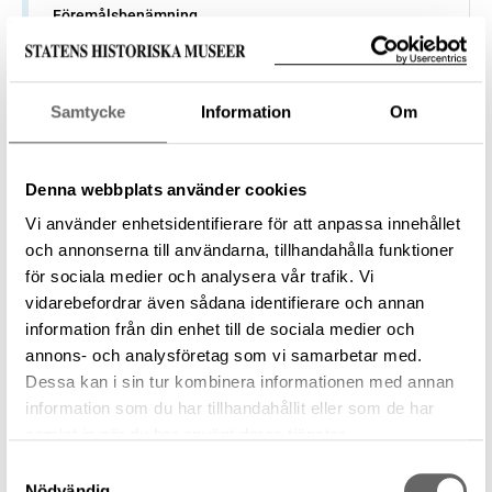
Föremålsbenämning
skulptur, Madonna, Skulptur, Krona
Tillverkare
—
Samtycke
Information
Om
Datering
1100 – 2020
Tillverkningsplats
Denna webbplats använder cookies
—
Vi använder enhetsidentifierare för att anpassa innehållet
Museum
och annonserna till användarna, tillhandahålla funktioner
Historiska museet
för sociala medier och analysera vår trafik. Vi
Föremålsnummer
vidarebefordrar även sådana identifierare och annan
858453_HST
information från din enhet till de sociala medier och
Förvärvsnummer
annons- och analysföretag som vi samarbetar med.
34867
Dessa kan i sin tur kombinera informationen med annan
information som du har tillhandahållit eller som de har
samlat in när du har använt deras tjänster.
Samtyckesval
Föremål
Nödvändig