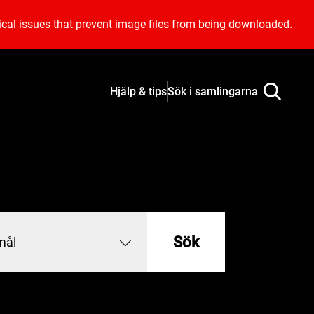
ical issues that prevent image files from being downloaded.
Hjälp & tips
Sök i samlingarna
Sök
mål