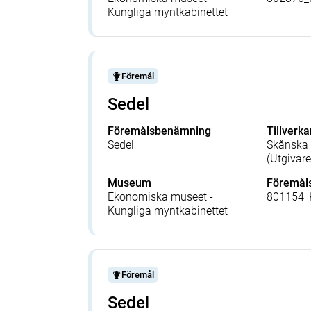
Kungliga myntkabinettet
Föremål
Sedel
Föremålsbenämning
Tillverka
Sedel
Skånska 
(Utgivare
Museum
Föremå
Ekonomiska museet -
801154
Kungliga myntkabinettet
Föremål
Sedel