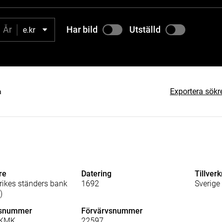
Har bild
Utställd
e.kr
Exportera sökr
a
re
Datering
Tillver
 rikes ständers bank
1692
Sverige
)
lsnummer
Förvärvsnummer
_KMK
22597