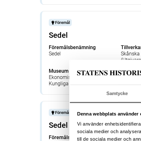
Föremål
Sedel
Föremålsbenämning
Tillverka
Sedel
Skånska 
(Utgivare
Museum
Föremå
Ekonomiska museet -
801157
Kungliga myntkabinettet
Samtycke
Föremål
Denna webbplats använder 
Sedel
Vi använder enhetsidentifierar
sociala medier och analysera 
Föremålsbenämning
Tillverka
till de sociala medier och a