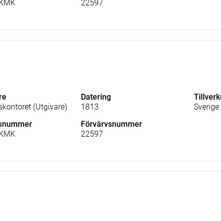
_KMK
22597
re
Datering
Tillver
skontoret (Utgivare)
1813
Sverige
lsnummer
Förvärvsnummer
_KMK
22597