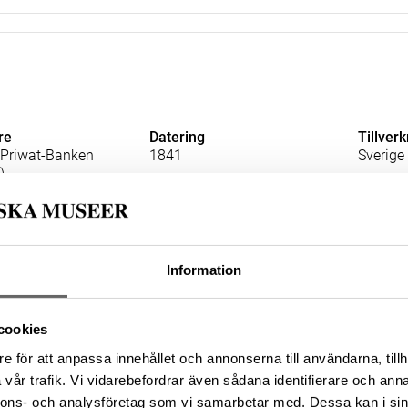
re
Datering
Tillver
Priwat-Banken
1841
Sverige
)
lsnummer
Förvärvsnummer
_KMK
22597
Information
cookies
e för att anpassa innehållet och annonserna till användarna, tillh
vår trafik. Vi vidarebefordrar även sådana identifierare och anna
re
Datering
Tillver
nnons- och analysföretag som vi samarbetar med. Dessa kan i sin