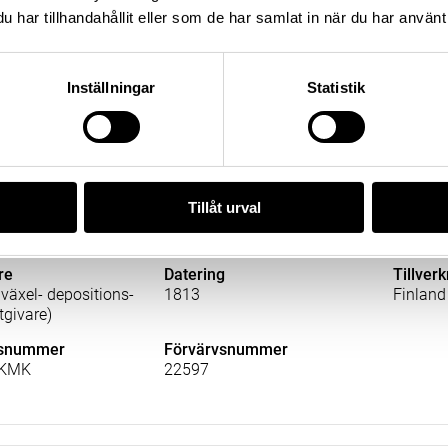
Priwat-Banken
1847
Sverige
har tillhandahållit eller som de har samlat in när du har använt 
)
lsnummer
Förvärvsnummer
_KMK
22597
Inställningar
Statistik
Tillåt urval
re
Datering
Tillver
växel- depositions-
1813
Finland
tgivare)
lsnummer
Förvärvsnummer
_KMK
22597