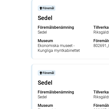
Föremål
Sedel
Föremålsbenämning
Tillverka
Sedel
Riksgäld
Museum
Föremå
Ekonomiska museet -
802691
Kungliga myntkabinettet
Föremål
Sedel
Föremålsbenämning
Tillverka
Sedel
Riksgäld
Museum
Föremå