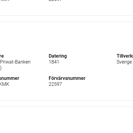
re
Datering
Tillver
Priwat-Banken
1841
Sverige
)
lsnummer
Förvärvsnummer
_KMK
22597