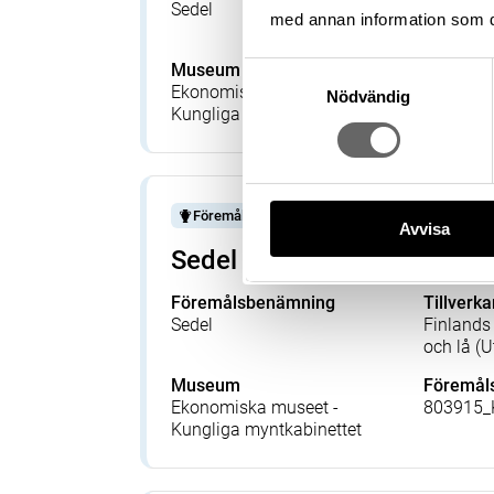
Sedel
Skånska 
med annan information som du 
(Utgivare
Museum
Föremå
Samtyckesval
Ekonomiska museet -
801164
Nödvändig
Kungliga myntkabinettet
Föremål
Avvisa
Sedel
Föremålsbenämning
Tillverka
Sedel
Finlands 
och lå (U
Museum
Föremå
Ekonomiska museet -
803915
Kungliga myntkabinettet