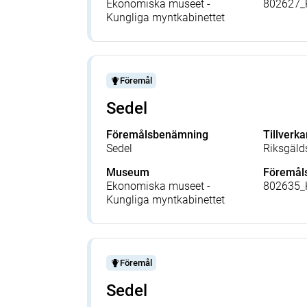
Ekonomiska museet -
802627
Kungliga myntkabinettet
Föremål
Sedel
Föremålsbenämning
Tillverka
Sedel
Riksgäld
Museum
Föremå
Ekonomiska museet -
802635
Kungliga myntkabinettet
Föremål
Sedel