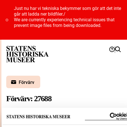
Just nu har vi tekniska bekymmer som gör att det inte
går att ladda ner bildfiler.
/
We are currently experiencing technical issues that
prevent image files from being downloaded.
Förvärv
Förvärv: 27688
Förvärvsdatum
1965
Förvärvsnummer
27688