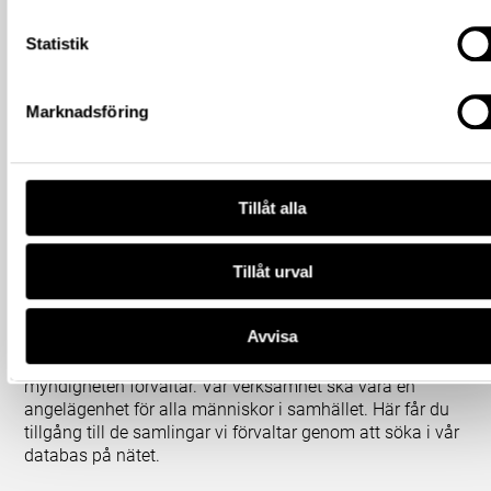
Statistik
Marknadsföring
Tillåt alla
Tillåt urval
Om våra samlingar
Statens historiska museer (SHM) har till uppgift att
Avvisa
främja kunskapen om och intresset för Sveriges historia
och att bevara och utveckla det kulturarv som
myndigheten förvaltar. Vår verksamhet ska vara en
angelägenhet för alla människor i samhället. Här får du
tillgång till de samlingar vi förvaltar genom att söka i vår
databas på nätet.