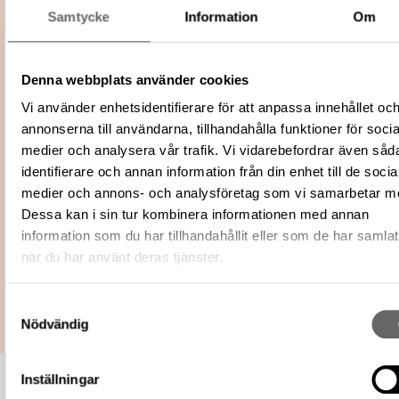
Omnämns i
Samtycke
Information
Om
Förvärv: 27688 på Catview
katalog
Relaterade
Visa 1 relaterat föremål
föremål
Denna webbplats använder cookies
Plats: Ed, Socken: Blomskog socken, Kom
Vi använder enhetsidentifierare för att anpassa innehållet oc
Fältundersökning
Årjäng kommun, Landskap: Värmland, Land:
annonserna till användarna, tillhandahålla funktioner för socia
Sverige
medier och analysera vår trafik. Vi vidarebefordrar även såd
https://samlingar.shm.se/accession/CE8
identifierare och annan information från din enhet till de socia
FEFE-413C-9604-10FD4B58CD33
URI
medier och annons- och analysföretag som vi samarbetar m
Kopiera URI
Dessa kan i sin tur kombinera informationen med annan
information som du har tillhandahållit eller som de har samlat
All textinformation (metadata) på denna sida är fri att använda e
när du har använt deras tjänster.
licensen CC0.
Mer information om licenser hos Statens historiska museer.
Samtyckesval
Nödvändig
Inställningar