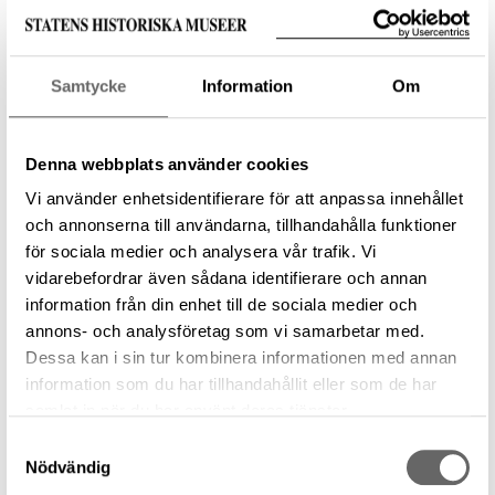
är relaterad till ett föremål, arkiv eller förvärv. Det
kan handla om bilder, video eller ljudfiler.
För den
arkeologiska informationen
i Sök i samlingarna
Samtycke
Information
Om
är några dataset särskilt relevanta:
Datasetet
Arkeologisk kontext
innehåller poster
Denna webbplats använder cookies
som beskriver en fysisk lämning av en arkeologisk
händelse som en grop, hög eller grav. Här kan du t
Vi använder enhetsidentifierare för att anpassa innehållet
ex söka efter de gravar som undersökts på
och annonserna till användarna, tillhandahålla funktioner
Birka/Björkö.
för sociala medier och analysera vår trafik. Vi
Datasetet
Fältinsamling – Undersökning
innehåller
vidarebefordrar även sådana identifierare och annan
poster som beskriver arkeologiska undersökningar
information från din enhet till de sociala medier och
och insamlingar som förundersökningar,
annons- och analysföretag som vi samarbetar med.
slutundersökningar, utredningar och lösfynd.
Dessa kan i sin tur kombinera informationen med annan
information som du har tillhandahållit eller som de har
Fritextsökning
samlat in när du har använt deras tjänster.
Fritextsökrutan i Sök i samlingarna är ett kraftfullt
Samtyckesval
verktyg för att hitta det du söker. Fritextsökningen
Nödvändig
skannar av en mängd olika fält i databasen vilket gör att