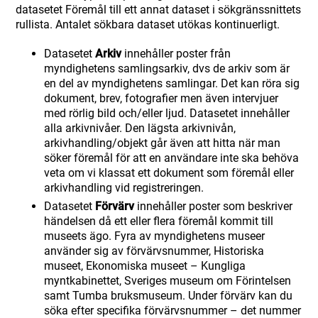
datasetet Föremål till ett annat dataset i sökgränssnittets
rullista. Antalet sökbara dataset utökas kontinuerligt.
Datasetet
Arkiv
innehåller poster från
myndighetens samlingsarkiv, dvs de arkiv som är
en del av myndighetens samlingar. Det kan röra sig
dokument, brev, fotografier men även intervjuer
med rörlig bild och/eller ljud. Datasetet innehåller
alla arkivnivåer. Den lägsta arkivnivån,
arkivhandling/objekt går även att hitta när man
söker föremål för att en användare inte ska behöva
veta om vi klassat ett dokument som föremål eller
arkivhandling vid registreringen.
Datasetet
Förvärv
innehåller poster som beskriver
händelsen då ett eller flera föremål kommit till
museets ägo. Fyra av myndighetens museer
använder sig av förvärvsnummer, Historiska
museet, Ekonomiska museet – Kungliga
myntkabinettet, Sveriges museum om Förintelsen
samt Tumba bruksmuseum. Under förvärv kan du
söka efter specifika förvärvsnummer – det nummer