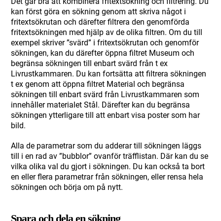
Det går bra att kombinera fritextsökning och filtrering. Du
kan först göra en sökning genom att skriva något i
fritextsökrutan och därefter filtrera den genomförda
fritextsökningen med hjälp av de olika filtren. Om du till
exempel skriver ”svärd” i fritextsökrutan och genomför
sökningen, kan du därefter öppna filtret Museum och
begränsa sökningen till enbart svärd från t ex
Livrustkammaren. Du kan fortsätta att filtrera sökningen
t ex genom att öppna filtret Material och begränsa
sökningen till enbart svärd från Livrustkammaren som
innehåller materialet Stål. Därefter kan du begränsa
sökningen ytterligare till att enbart visa poster som har
bild.
Alla de parametrar som du adderar till sökningen läggs
till i en rad av ”bubblor” ovanför träfflistan. Där kan du se
vilka olika val du gjort i sökningen. Du kan också ta bort
en eller flera parametrar från sökningen, eller rensa hela
sökningen och börja om på nytt.
Spara och dela en sökning