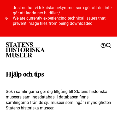
Just nu har vi tekniska bekymmer som gör att det inte
går att ladda ner bildfiler.
/
We are currently experiencing technical issues that
prevent image files from being downloaded.
Hjälp och tips
Sök i samlingarna ger dig tillgång till Statens historiska
museers samlingsdatabas. I databasen finns
samlingarna från de sju museer som ingår i myndigheten
Statens historiska museer.