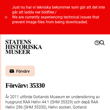
Just nu har vi tekniska bekymmer som gör att det inte
går att ladda ner bildfiler.
/
We are currently experiencing technical issues that
prevent image files from being downloaded.
Förvärv
Förvärv: 35330
År 2011 utförde Gotlands Museum en undersökning av
husgrund RAÄ Hellvi 44:1 (SHM 35329) och depå RAÄ
Hellvi 296 (SHM 35330), Hellvi socken, Gotland.