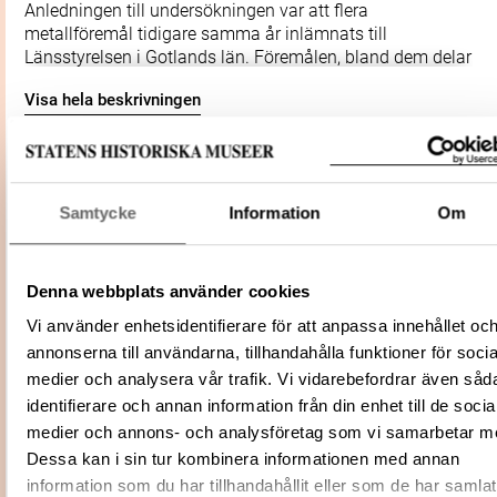
Anledningen till undersökningen var att flera
metallföremål tidigare samma år inlämnats till
Länsstyrelsen i Gotlands län. Föremålen, bland dem delar
av en romersk bronsmask, dryckeshorn, en halsring och
Visa hela beskrivningen
en brakteat, hade hittats cirka 25 år tidigare med hjälp av
metallsökare. Enligt uppgift var husgrunden fyndplats för
föremålen. Syftet med undersökningen var att ta reda på
Förvärvsdatum
2014
mer om fyndomständigheterna. Den undersökta ytan
Förvärvsnummer
35330
omfattade 95 kvm fördelat på tre schakt. Inom schakten
Samtycke
Information
Om
Undersökningsrapport efter en arkeologis
framkom bl.a. stolphål och fynd från huslämningen.
undersökning av RAÄ Hellvi 44:1, Hellvi sn
Fynden bestod av pärlor, keramik, knivar, brynen, slagg,
Litteratur
fastigheten Hellvi Norrgårde 1:40, Gotland
lerklining m.m. (SHM 35329). Dessutom påträffades flera
Länsstyrelsens dnr 431-124-11
metallfynd, bland dem barrar och delar av dryckeshorn,
Denna webbplats använder cookies
vilka tillsammans med de till länsstyrelsen tidigare
Relaterade
Vi använder enhetsidentifierare för att anpassa innehållet oc
Visa 83 relaterade föremål
inlämnade föremålen utgör delar av en depå (SHM
föremål
annonserna till användarna, tillhandahålla funktioner för socia
35330). Vid undersökningen av depån påträffades
311-432-2014 (Historiska museet)
medier och analysera vår trafik. Vi vidarebefordrar även såd
dessutom fler delar av bronsmasken och brakteaten,
Diarienummer
342-437-2011 (Riksantikvarieämbetet)
liksom ett fragment av en halsring som även den ser ut
identifierare och annan information från din enhet till de socia
att stämma överens med den tidigare inlämnade.
medier och annons- och analysföretag som vi samarbetar m
Plats: Hellvi Norrgårde, Fornlämning:
Fyndnummer 1-77 är de fynd som hittades in situ vid den
Dessa kan i sin tur kombinera informationen med annan
L1975:8396, Fastighet: Hellvi Norrgårde 1:
arkeologiska undersökningen år 2011. Fyndnummer
Fältundersökning
information som du har tillhandahållit eller som de har samlat
Socken: Hellvi socken, Kommun: Gotland