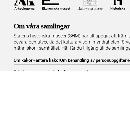
Om våra samlingar
Statens historiska museer (SHM) har till uppgift att främ
bevara och utveckla det kulturarv som myndigheten förva
människor i samhället. Här får du tillgång till de samling
Om kakor
Hantera kakor
Om behandling av personuppgifter
R
Teknisk support:
digitalcollections@shm.se