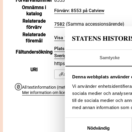
Förvärvsnummer
8553
Omnämns i
Förvärv: 8553 på Catview
katalog
Relaterade
(Samma accessionsärende)
7582
förvärv
Relaterade
Visa 10 relaterade föremål
föremål
Plats: Stenbro, Socken: Silte socken,
Fältundersökning
Sverige
Samtycke
https://samlingar.shm.se/accessi
URI
Kopiera URI
Denna webbplats använder 
Vi använder enhetsidentifierar
All textinformation (metadata) på denna sida är fri att använ
Mer information om licenser hos Statens historiska museer.
sociala medier och analysera 
till de sociala medier och a
med annan information som du 
Samtyckesval
Nödvändig