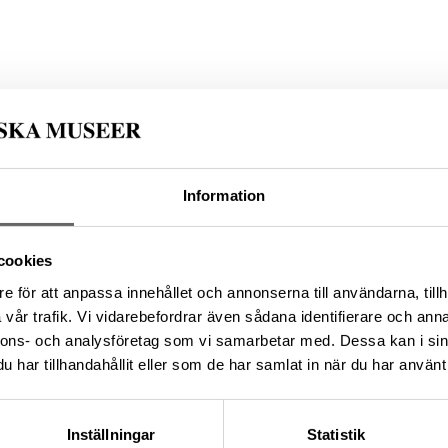
 Kommun: Gotland kommun, Landskap: Gotland, Land:
Information
on/EECD060F-D884-410E-90CD-3F0A4CF941AC
cookies
e för att anpassa innehållet och annonserna till användarna, tillh
da enligt licensen CC0.
vår trafik. Vi vidarebefordrar även sådana identifierare och anna
nnons- och analysföretag som vi samarbetar med. Dessa kan i sin
har tillhandahållit eller som de har samlat in när du har använt 
Inställningar
Statistik