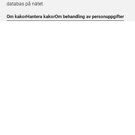
databas på nätet.
Om kakor
Hantera kakor
Om behandling av personuppgifter
Release notes
Teknisk support:
digitalcollections@shm.se