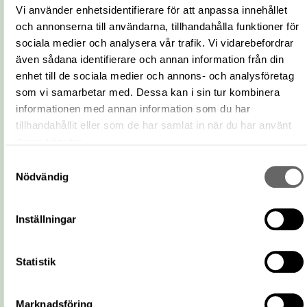
Vi använder enhetsidentifierare för att anpassa innehållet
Land:
Sverige
och annonserna till användarna, tillhandahålla funktioner för
Fyndtyp
Depåfynd, Medeltid
sociala medier och analysera vår trafik. Vi vidarebefordrar
Relaterat
även sådana identifierare och annan information från din
1132
förvärvsnummer
enhet till de sociala medier och annons- och analysföretag
Omnämns i
som vi samarbetar med. Dessa kan i sin tur kombinera
Fyndplats på Catview
katalog
informationen med annan information som du har
Relaterade
Visa 16 relaterade föremål
tillhandahållit eller som de har samlat in när du har använt
föremål
deras tjänster.
Delar
Visa 1 del
Samtyckesval
Referensnummer
81254_U
Nödvändig
https://samlingar.shm.se/event/5839E1
F0B1-4858-8216-E3DAAAADF264
URI
Inställningar
Kopiera URI
All textinformation (metadata) på denna sida är fri att använda
Statistik
enligt licensen CC0.
Mer information om licenser hos Statens historiska museer.
Marknadsföring