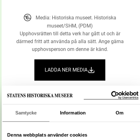
Media: Historiska museet. Historiska
museet/SHM, (PDM)
Upphovsrätten till detta verk har gått ut och är
därmed fritt att använda på alla sätt. Ange gärna
upphovsperson om denne är känd.
LADDA NER MEDIA
Information om bilden
Plats:
Alvedsjö
Samtycke
Information
Om
Socken:
Högby socken
Kommun:
Borgholm kommun
Plats
Denna webbplats använder cookies
Landskap:
Öland