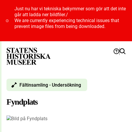
Just nu har vi tekniska bekymmer som gör att det inte
går att ladda ner bildfiler.
/
We are currently experiencing technical issues that
prevent image files from being downloaded.
Fältinsamling - Undersökning
Fyndplats