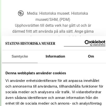
Media: Historiska museet. Historiska
museet/SHM, (PDM)
Upphovsrätten till detta verk har gått ut och är
därmed fritt att använda på alla sätt. Ange gärna
upphovsperson om denne är känd.
LADDA NER MEDIA
Samtycke
Information
Om
Information om bilden
Denna webbplats använder cookies
Vi använder enhetsidentifierare för att anpassa innehållet
Plats
Land:
Sverige
och annonserna till användarna, tillhandahålla funktioner för
Fyndtyp
Lösfynd, osäkert, Medeltid
sociala medier och analysera vår trafik. Vi vidarebefordrar
Relaterat
även sådana identifierare och annan information från din
19822
förvärvsnummer
enhet till de sociala medier och annons- och analysföretag