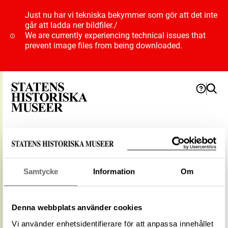
Just nu har vi tekniska bekymmer som gör att det inte
går att ladda ner bildfiler.
/
We are currently experiencing technical issues that
prevent image files from being downloaded.
Geografi
Samtycke
Information
Om
Kengis
Typ
Plats
Denna webbplats använder cookies
Vidare
Vi använder enhetsidentifierare för att anpassa innehållet
Pajala socken