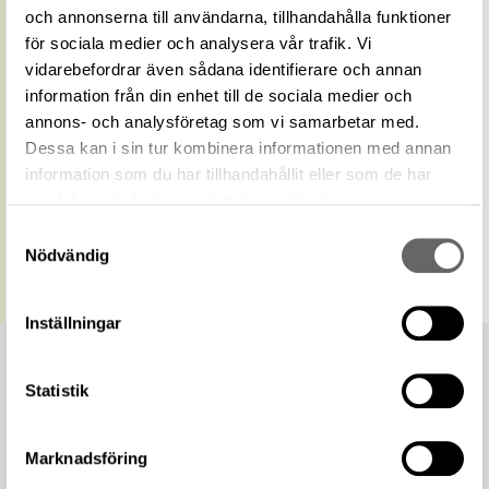
term
och annonserna till användarna, tillhandahålla funktioner
Relaterade
för sociala medier och analysera vår trafik. Vi
Visa 259 relaterade föremål
föremål
vidarebefordrar även sådana identifierare och annan
https://samlingar.shm.se/geo/30907453-
information från din enhet till de sociala medier och
F3A9-4C38-8175-504389C53A4B
URI
annons- och analysföretag som vi samarbetar med.
Kopiera URI
Dessa kan i sin tur kombinera informationen med annan
information som du har tillhandahållit eller som de har
All textinformation (metadata) på denna sida är fri att
samlat in när du har använt deras tjänster.
använda enligt licensen CC0.
Samtyckesval
Mer information om licenser hos Statens historiska museer.
Nödvändig
Inställningar
Statistik
Marknadsföring