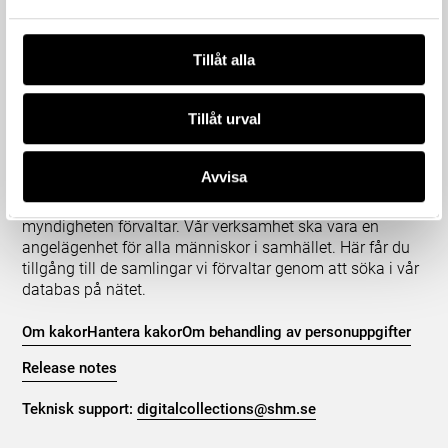
Tillåt alla
Tillåt urval
Om våra samlingar
Statens historiska museer (SHM) har till uppgift att
Avvisa
främja kunskapen om och intresset för Sveriges historia
och att bevara och utveckla det kulturarv som
myndigheten förvaltar. Vår verksamhet ska vara en
angelägenhet för alla människor i samhället. Här får du
tillgång till de samlingar vi förvaltar genom att söka i vår
databas på nätet.
Om kakor
Hantera kakor
Om behandling av personuppgifter
Release notes
Teknisk support:
digitalcollections@shm.se