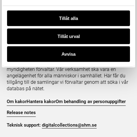
Tillåt alla
Tillåt urval
Om våra samlingar
Statens historiska museer (SHM) har till uppgift att
Avvisa
främja kunskapen om och intresset för Sveriges historia
och att bevara och utveckla det kulturarv som
myndigheten förvaltar. Vår verksamhet ska vara en
angelägenhet för alla människor i samhället. Här får du
tillgång till de samlingar vi förvaltar genom att söka i vår
databas på nätet.
Om kakor
Hantera kakor
Om behandling av personuppgifter
Release notes
Teknisk support:
digitalcollections@shm.se