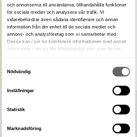
term
och annonserna till användarna, tillhandahålla funktioner
Relaterade
för sociala medier och analysera vår trafik. Vi
Visa 1 relaterat föremål
föremål
vidarebefordrar även sådana identifierare och annan
https://samlingar.shm.se/geo/324F8FF8-
information från din enhet till de sociala medier och
0335-4361-9839-3D81A3CACE53
URI
annons- och analysföretag som vi samarbetar med.
Kopiera URI
Dessa kan i sin tur kombinera informationen med annan
information som du har tillhandahållit eller som de har
All textinformation (metadata) på denna sida är fri att
samlat in när du har använt deras tjänster.
använda enligt licensen CC0.
Samtyckesval
Mer information om licenser hos Statens historiska museer.
Nödvändig
Inställningar
Statistik
Marknadsföring