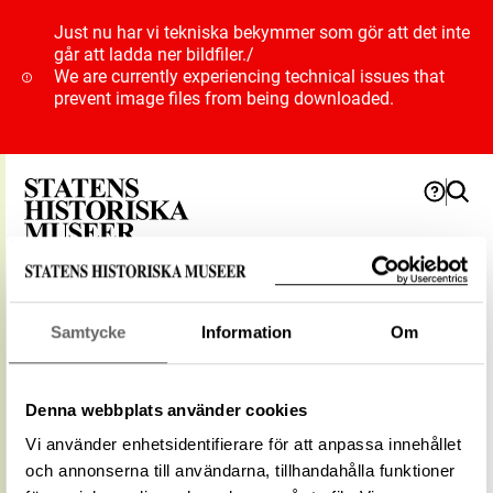
Just nu har vi tekniska bekymmer som gör att det inte
går att ladda ner bildfiler.
/
We are currently experiencing technical issues that
prevent image files from being downloaded.
Geografi
Samtycke
Information
Om
Semlan/Avesta
Denna webbplats använder cookies
Vi använder enhetsidentifierare för att anpassa innehållet
Relaterade
Visa 3 relaterade föremål
föremål
och annonserna till användarna, tillhandahålla funktioner