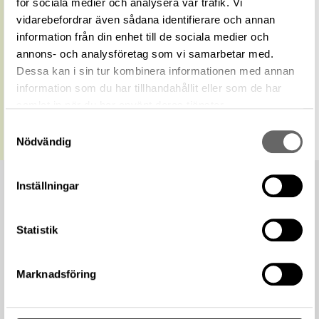
för sociala medier och analysera vår trafik. Vi
https://samlingar.shm.se/geo/65138C75-
A9A6-457D-947E-DC751BA87257
vidarebefordrar även sådana identifierare och annan
URI
information från din enhet till de sociala medier och
Kopiera URI
annons- och analysföretag som vi samarbetar med.
Dessa kan i sin tur kombinera informationen med annan
All textinformation (metadata) på denna sida är fri att
information som du har tillhandahållit eller som de har
använda enligt licensen CC0.
Mer information om licenser hos Statens historiska museer.
samlat in när du har använt deras tjänster.
Samtyckesval
Nödvändig
Inställningar
Statistik
Marknadsföring