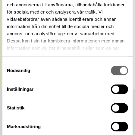
term
och annonserna till användarna, tillhandahålla funktioner
Relaterade
för sociala medier och analysera vår trafik. Vi
Visa 29 relaterade föremål
föremål
vidarebefordrar även sådana identifierare och annan
https://samlingar.shm.se/geo/699AB95C-
information från din enhet till de sociala medier och
89C7-4B65-9DD6-A0FE6A603794
URI
annons- och analysföretag som vi samarbetar med.
Kopiera URI
Dessa kan i sin tur kombinera informationen med annan
information som du har tillhandahållit eller som de har
All textinformation (metadata) på denna sida är fri att
samlat in när du har använt deras tjänster.
använda enligt licensen CC0.
Samtyckesval
Mer information om licenser hos Statens historiska museer.
Nödvändig
Inställningar
Statistik
Marknadsföring