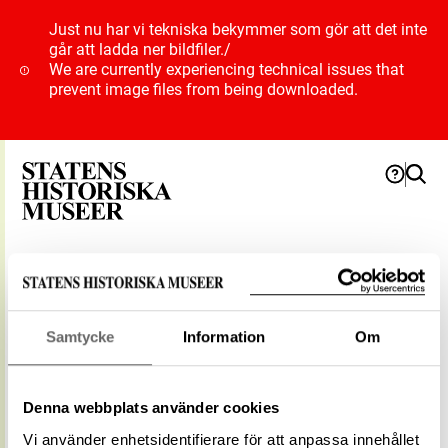
Just nu har vi tekniska bekymmer som gör att det inte
går att ladda ner bildfiler.
/
We are currently experiencing technical issues that
prevent image files from being downloaded.
Geografi
Samtycke
Information
Om
Ryd
Typ
Plats
Denna webbplats använder cookies
Vidare
Vi använder enhetsidentifierare för att anpassa innehållet
Glömminge socken