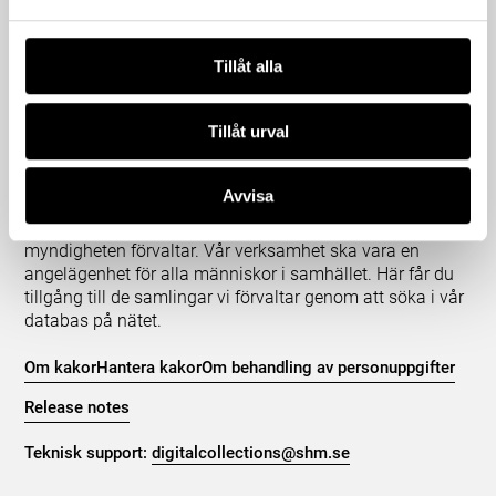
Tillåt alla
Tillåt urval
Om våra samlingar
Statens historiska museer (SHM) har till uppgift att
Avvisa
främja kunskapen om och intresset för Sveriges historia
och att bevara och utveckla det kulturarv som
myndigheten förvaltar. Vår verksamhet ska vara en
angelägenhet för alla människor i samhället. Här får du
tillgång till de samlingar vi förvaltar genom att söka i vår
databas på nätet.
Om kakor
Hantera kakor
Om behandling av personuppgifter
Release notes
Teknisk support:
digitalcollections@shm.se