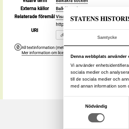
Vidare term
Balkåkra socken
Externa källor
Balkåkra på WIKIDATA
Relaterade föremål
Visa 26 relaterade föremål
https://samlingar.shm.se/geo/A4
URI
Kopiera URI
Samtycke
All textinformation (metadata) på denna sida är fri att använ
Mer information om licenser hos Statens historiska museer.
Denna webbplats använder 
Vi använder enhetsidentifierar
sociala medier och analysera 
till de sociala medier och a
med annan information som du 
Samtyckesval
Nödvändig