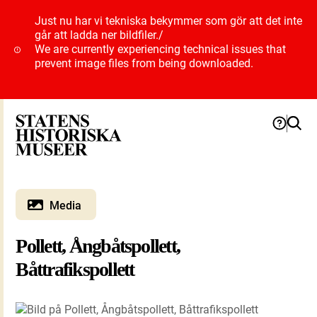
Just nu har vi tekniska bekymmer som gör att det inte
går att ladda ner bildfiler.
/
We are currently experiencing technical issues that
prevent image files from being downloaded.
Media
Pollett, Ångbåtspollett,
Båttrafikspollett