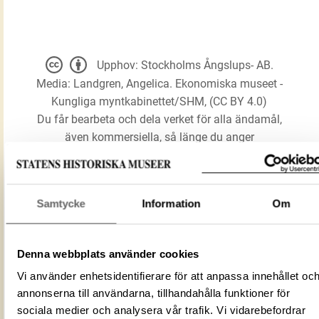
Upphov: Stockholms Ångslups- AB.
Media: Landgren, Angelica. Ekonomiska museet -
Kungliga myntkabinettet/SHM, (CC BY 4.0)
Du får bearbeta och dela verket för alla ändamål,
även kommersiella, så länge du anger
upphovsperson och licensgivare.
LADDA NER MEDIA
Samtycke
Information
Om
Denna webbplats använder cookies
Pollett
Vi använder enhetsidentifierare för att anpassa innehållet oc
Ångbåtspollett
Förmålsbenämning
annonserna till användarna, tillhandahålla funktioner för
Båttrafikspollett
sociala medier och analysera vår trafik. Vi vidarebefordrar