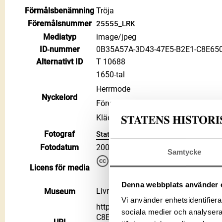
Förmålsbenämning
Tröja
Föremålsnummer
25555_LRK
Mediatyp
image/jpeg
ID‑nummer
0B35A57A-3D43-47E5-B2E1-C8E65
Alternativt ID
T 10688
1650-tal
Herrmode
Nyckelord
Föremålsbild
Kläder
Fotograf
Statens historiska museer
Fotodatum
2002
Samtycke
Du får bearbeta och dela verke
Licens för media
kommersiella, så länge du ang
CC BY 4.0 International CC BY
Denna webbplats använder 
Livrustkammaren
Museum
Vi använder enhetsidentifierar
https://samlingar.shm.se/media/
sociala medier och analysera 
C8E6507009D1