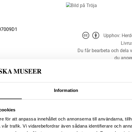
07009D1
Upphov: Herde
Livr
Du får bearbeta och dela v
du anger
Information
t för alla ändamål, även
er upphovsperson och licensgivare.
 4.0
cookies
e för att anpassa innehållet och annonserna till användarna, tillh
0B35A57A-3D43-47E5-B2E1-
vår trafik. Vi vidarebefordrar även sådana identifierare och anna