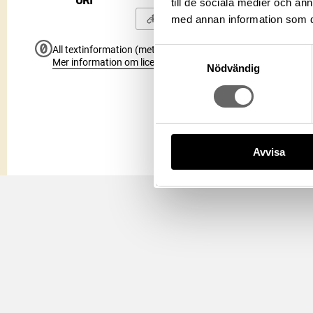
URI
till de sociala medier och a
Kopiera URI
med annan information som du 
All textinformation (metadata) på denna sida är fri att använ
Samtyckesval
Mer information om licenser hos Statens historiska museer.
Nödvändig
Avvisa