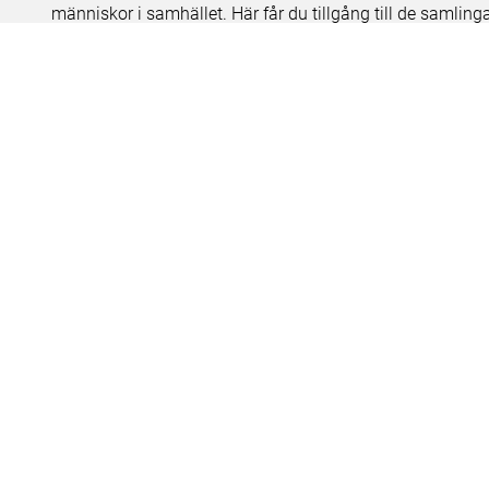
människor i samhället. Här får du tillgång till de samling
Om kakor
Hantera kakor
Om behandling av personuppgifter
R
Teknisk support:
digitalcollections@shm.se