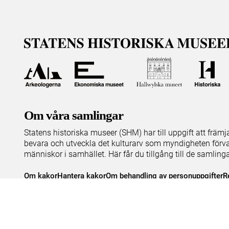
Om våra samlingar
Statens historiska museer (SHM) har till uppgift att främ
bevara och utveckla det kulturarv som myndigheten förva
människor i samhället. Här får du tillgång till de samling
Om kakor
Hantera kakor
Om behandling av personuppgifter
R
Teknisk support:
digitalcollections@shm.se