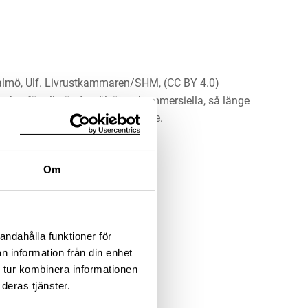
lmö, Ulf. Livrustkammaren/SHM, (CC BY 4.0)
erket för alla ändamål, även kommersiella, så länge
 upphovsperson och licensgivare.
LADDA NER MEDIA
Om
andahålla funktioner för
n information från din enhet
 tur kombinera informationen
deras tjänster.