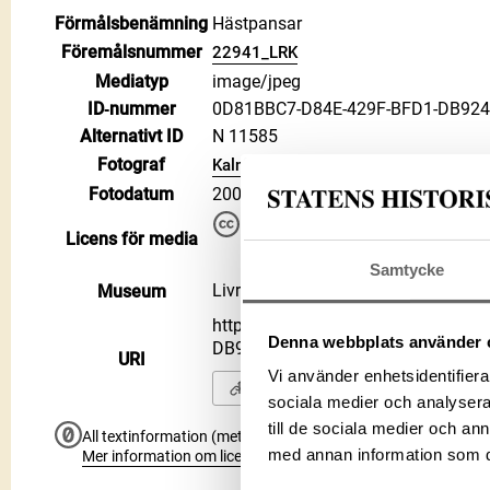
Förmålsbenämning
Hästpansar
Föremålsnummer
22941_LRK
Mediatyp
image/jpeg
ID‑nummer
0D81BBC7-D84E-429F-BFD1-DB92
Alternativt ID
N 11585
Fotograf
Kalmö, Ulf
Fotodatum
2006-10-19
Du får bearbeta och dela verke
Licens för media
kommersiella, så länge du ang
CC BY 4.0 International CC BY
Samtycke
Livrustkammaren
Museum
https://samlingar.shm.se/media/
Denna webbplats använder 
DB924E8309C9
URI
Vi använder enhetsidentifierar
Kopiera URI
sociala medier och analysera 
till de sociala medier och a
All textinformation (metadata) på denna sida är fri att använ
med annan information som du 
Mer information om licenser hos Statens historiska museer.