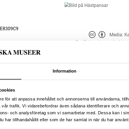
4E8309C9
Media: Ka
Du får bearbeta och dela v
du anger
t för alla ändamål, även
er upphovsperson och licensgivare.
 4.0
Information
0D81BBC7-D84E-429F-BFD1-
cookies
e för att anpassa innehållet och annonserna till användarna, tillh
vår trafik. Vi vidarebefordrar även sådana identifierare och anna
nnons- och analysföretag som vi samarbetar med. Dessa kan i sin
da enligt licensen CC0.
har tillhandahållit eller som de har samlat in när du har använt 