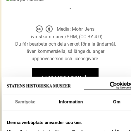
Media: Mohr, Jens.
Livrustkammaren/SHM, (CC BY 4.0)
Du får bearbeta och dela verket för alla ändamål,
även kommersiella, så länge du anger
upphovsperson och licensgivare.
LADDA NER MEDIA
Samtycke
Information
Om
Förmålsbenämning
Kalender
Föremålsnummer
17924_LRK
ID‑nummer
0E7BC105-022F-4962-8671-D8495276
Denna webbplats använder cookies
Alternativt ID
DIG 23859