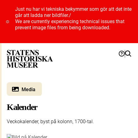
Just nu har vi tekniska bekymmer som gör att det inte
går att ladda ner bildfiler.
/
We are currently experiencing technical issues that
prevent image files from being downloaded.
Media
Kalender
Veckokalender, byst på kolonn, 1700-tal.