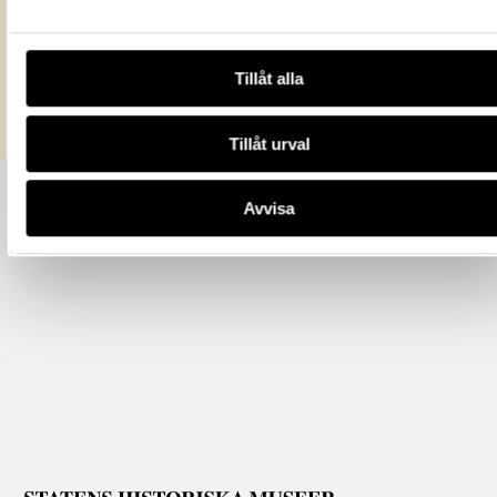
All textinformation (metadata) på denna sida är fri att använda e
licensen CC0.
Mer information om licenser hos Statens historiska museer.
Tillåt alla
Tillåt urval
Avvisa