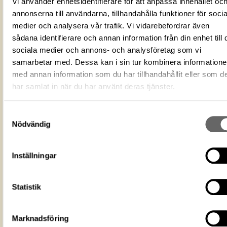
Vi använder enhetsidentifierare för att anpassa innehållet oc
Sokrates
annonserna till användarna, tillhandahålla funktioner för socia
Sokrateskalender
medier och analysera vår trafik. Vi vidarebefordrar även
Veckokalender
sådana identifierare och annan information från din enhet till 
Nyckelord
Kalender
sociala medier och annons- och analysföretag som vi
samarbetar med. Dessa kan i sin tur kombinera information
Föremålsbild
med annan information som du har tillhandahållit eller som d
+ Visa 2 till
har samlat in när du har använt deras tjänster.
Fotograf
Mohr, Jens
Fotodatum
2016
Samtyckesval
Du får bearbeta och dela verket för
Nödvändig
ändamål, även kommersiella, så l
Licens för media
du anger upphovsperson och
licensgivare. CC BY 4.0 Internatio
Inställningar
BY 4.0
Livrustkammaren
Museum
Statistik
https://samlingar.shm.se/media/0E7B
022F-4962-8671-D84952765AC2
URI
Kopiera URI
Marknadsföring