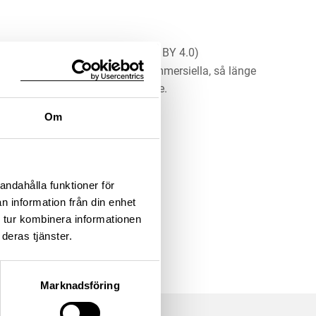
a: Borstam, Christina. SHM, (CC BY 4.0)
erket för alla ändamål, även kommersiella, så länge
 upphovsperson och licensgivare.
Om
LADDA NER MEDIA
andahålla funktioner för
n information från din enhet
 tur kombinera informationen
deras tjänster.
Marknadsföring