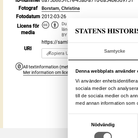
ID‑nummer
0a75b885-fc7e-45ab-a71d-ba54be3d9751
Fotograf
Borstam, Christina
Fotodatum
2012-03-26
Du får bearbeta och dela verket för alla
Licens för
länge du anger upphovsperson och licen
media
BY 4.0
https://samlingar.shm.se/media/0a75b885
URI
Samtycke
Kopiera URI
All textinformation (metadata) på denna sida är fri att använ
Denna webbplats använder 
Mer information om licenser hos Statens historiska museer.
Vi använder enhetsidentifierar
sociala medier och analysera 
till de sociala medier och a
med annan information som du 
Samtyckesval
Nödvändig