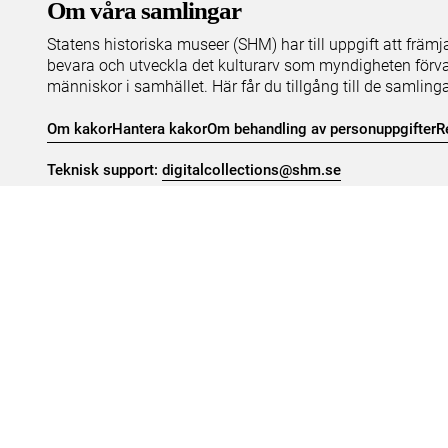
Om våra samlingar
Statens historiska museer (SHM) har till uppgift att främ
bevara och utveckla det kulturarv som myndigheten förva
människor i samhället. Här får du tillgång till de samling
Om kakor
Hantera kakor
Om behandling av personuppgifter
R
Teknisk support:
digitalcollections@shm.se