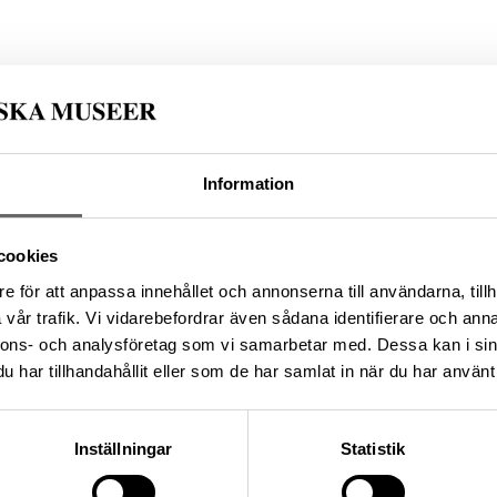
Medi
 ändamål, även kommersiella, så
sgivare. CC BY 4.0 International CC
Du får bearbeta och dela v
du anger
-fc7e-45ab-a71d-ba54be3d9751
Information
da enligt licensen CC0.
cookies
e för att anpassa innehållet och annonserna till användarna, tillh
vår trafik. Vi vidarebefordrar även sådana identifierare och anna
nnons- och analysföretag som vi samarbetar med. Dessa kan i sin
har tillhandahållit eller som de har samlat in när du har använt 
Inställningar
Statistik