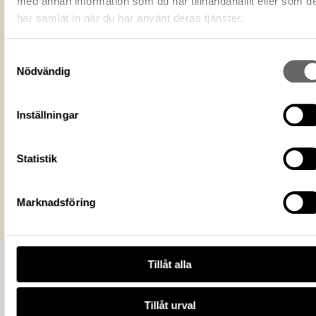
med annan information som du har tillhandahållit eller som d
ändamål, även kommersiella, så l
har samlat in när du har använt deras tjänster.
Licens för media
du anger upphovsperson och
licensgivare. CC BY 4.0 Internatio
CC BY 4.0
Samtyckesval
Historiska museet
Museum
Nödvändig
https://samlingar.shm.se/media/0c42c
620d-44d2-93e8-b2f4c4077ef3
URI
Inställningar
Kopiera URI
All textinformation (metadata) på denna sida är fri att använda e
Statistik
licensen CC0.
Mer information om licenser hos Statens historiska museer.
Marknadsföring
Tillåt alla
Tillåt urval