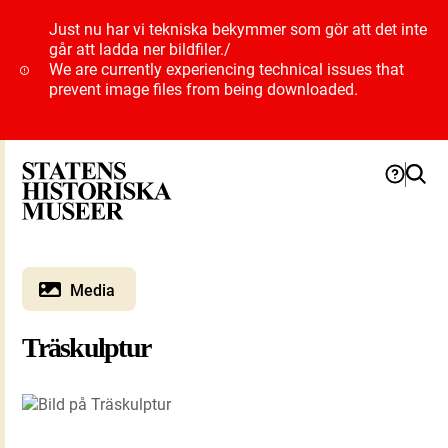
Just nu har vi tekniska bekymmer som gör att det inte
går att ladda ner bildfiler.
/
We are currently experiencing technical issues that
prevent image files from being downloaded.
Media
Träskulptur