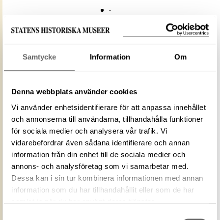
Media: Historiska museet. Historiska
Samtycke
Information
Om
museet/SHM, (PDM)
Upphovsrätten till detta verk har gått ut och är
därmed fritt att använda på alla sätt. Ange gärna
Denna webbplats använder cookies
upphovsperson om denne är känd.
Vi använder enhetsidentifierare för att anpassa innehållet
och annonserna till användarna, tillhandahålla funktioner
LADDA NER MEDIA
för sociala medier och analysera vår trafik. Vi
vidarebefordrar även sådana identifierare och annan
information från din enhet till de sociala medier och
annons- och analysföretag som vi samarbetar med.
ID‑nummer
1112614C-0AE0-4BD1-9666-370CE504102B
Dessa kan i sin tur kombinera informationen med annan
Fotograf
Historiska museet
information som du har tillhandahållit eller som de har
Fotodatum
2005-12-14
samlat in när du har använt deras tjänster.
Upphovsrätten till detta verk har gått ut och
Licens för
Samtyckesval
är därmed fritt att använda på alla sätt.