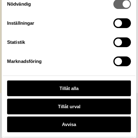
media
Ange gärna upphovsperson om denne är
Nödvändig
känd. Public Domain Mark PDM
Historiska museet
Museum
Inställningar
https://samlingar.shm.se/media/1112614C-
0AE0-4BD1-9666-370CE504102B
URI
Statistik
Kopiera URI
All textinformation (metadata) på denna sida är fri att
Marknadsföring
använda enligt licensen CC0.
Mer information om licenser hos Statens historiska museer.
Tillåt alla
Tillåt urval
Avvisa