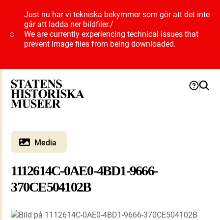
Just nu har vi tekniska bekymmer som gör att det inte
går att ladda ner bildfiler.
/
We are currently experiencing technical issues that
prevent image files from being downloaded.
Media
1112614C-0AE0-4BD1-9666-
370CE504102B