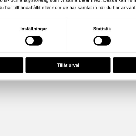
nnons- och analysföretag som vi samarbetar med. Dessa kan i sin
har tillhandahållit eller som de har samlat in när du har använt 
da enligt licensen CC0.
Inställningar
Statistik
Tillåt urval