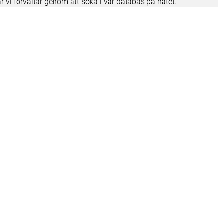
ar vi förvaltar genom att söka i vår databas på nätet.
elease notes