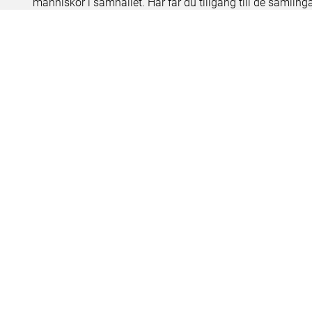
människor i samhället. Här får du tillgång till de samling
Om kakor
Hantera kakor
Om behandling av personuppgifter
R
Teknisk support:
digitalcollections@shm.se