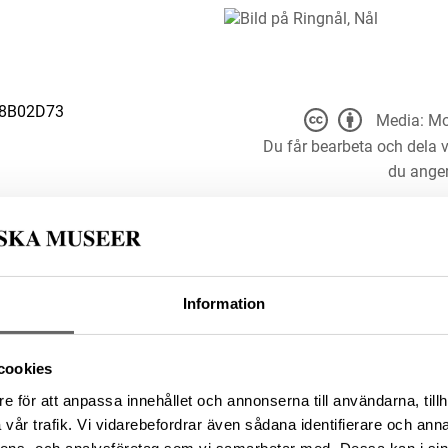
B8B02D73
Media: Mo
Du får bearbeta och dela v
du anger
t för alla ändamål, även
er upphovsperson och licensgivare.
Information
 4.0
cookies
e för att anpassa innehållet och annonserna till användarna, tillh
1285C9FD-B7CA-4C3C-BE80-
vår trafik. Vi vidarebefordrar även sådana identifierare och anna