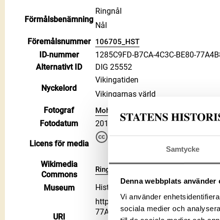
Ringnål
Förmålsbenämning
Nål
Föremålsnummer
106705_HST
ID‑nummer
1285C9FD-B7CA-4C3C-BE80-77A4
Alternativt ID
DIG 25552
Vikingatiden
Nyckelord
Vikingarnas värld
Fotograf
Mohr, Jens
Fotodatum
2019
Du får bearbeta och dela verke
Licens för media
kommersiella, så länge du ang
Samtycke
CC BY 4.0 International CC BY
Wikimedia
Ringnål, Nål på Wikimedia Commons
Commons
Denna webbplats använder 
Historiska museet
Museum
Vi använder enhetsidentifierar
https://samlingar.shm.se/media/
sociala medier och analysera 
77A4B8B02D73
URI