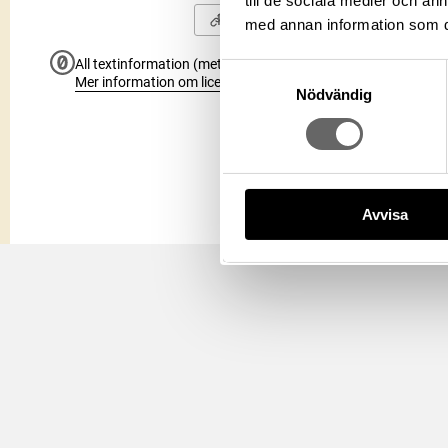
till de sociala medier och a
Kopiera URI
med annan information som du 
All textinformation (metadata) på denna sida är fri att använ
Samtyckesval
Mer information om licenser hos Statens historiska museer.
Nödvändig
Avvisa