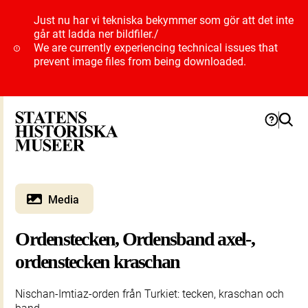
Just nu har vi tekniska bekymmer som gör att det inte
går att ladda ner bildfiler.
/
We are currently experiencing technical issues that
prevent image files from being downloaded.
Media
Ordenstecken, Ordensband axel-,
ordenstecken kraschan
Nischan-Imtiaz-orden från Turkiet: tecken, kraschan och