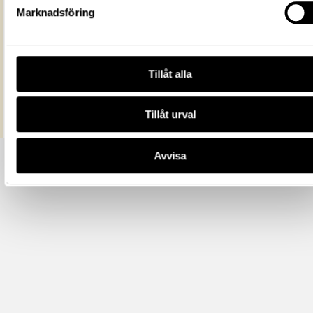
URI
Marknadsföring
Kopiera URI
All textinformation (metadata) på denna sida är fri att använda e
licensen CC0.
Tillåt alla
Mer information om licenser hos Statens historiska museer.
Tillåt urval
Avvisa