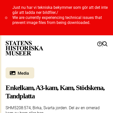
Just nu har vi tekniska bekymmer som gör att det inte
går att ladda ner bildfiler.
/
We are currently experiencing technical issues that
prevent image files from being downloaded.
Media
Enkelkam, A3-kam, Kam, Stödskena,
Tandplatta
SHM5208:574, Birka, Svarta jorden. Del av en ornerad