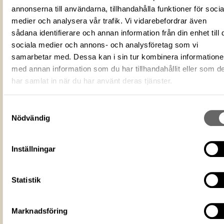
annonserna till användarna, tillhandahålla funktioner för socia
Kam
Förmålsbenämning
medier och analysera vår trafik. Vi vidarebefordrar även
Stödskena
sådana identifierare och annan information från din enhet till 
Tandplatta
sociala medier och annons- och analysföretag som vi
Föremålsnummer
107074_HST
samarbetar med. Dessa kan i sin tur kombinera information
18CCC2D7-DFED-4E41-9B2B-
med annan information som du har tillhandahållit eller som d
ID‑nummer
66E08B8A42BD
har samlat in när du har använt deras tjänster.
Fotograf
Historiska museet
Fotodatum
2004-12-02
Samtyckesval
Upphovsrätten till detta verk har gått u
Nödvändig
är därmed fritt att använda på alla sätt
Licens för media
Ange gärna upphovsperson om denne 
känd. Public Domain Mark PDM
Inställningar
Historiska museet
Museum
https://samlingar.shm.se/media/18CC
Statistik
DFED-4E41-9B2B-66E08B8A42BD
URI
Kopiera URI
Marknadsföring
All textinformation (metadata) på denna sida är fri att använda e