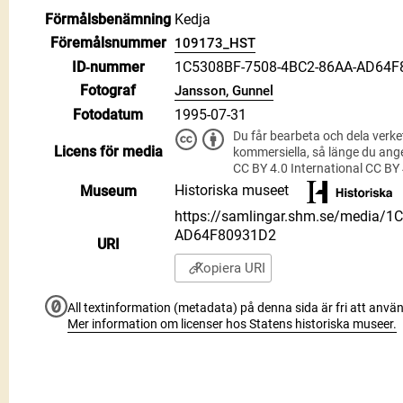
Förmålsbenämning
Kedja
Föremålsnummer
109173_HST
ID‑nummer
1C5308BF-7508-4BC2-86AA-AD64F
Fotograf
Jansson, Gunnel
Fotodatum
1995-07-31
Du får bearbeta och dela verke
Licens för media
kommersiella, så länge du ang
CC BY 4.0 International CC BY
Historiska museet
Museum
https://samlingar.shm.se/media/
AD64F80931D2
URI
Kopiera URI
All textinformation (metadata) på denna sida är fri att använ
Mer information om licenser hos Statens historiska museer.