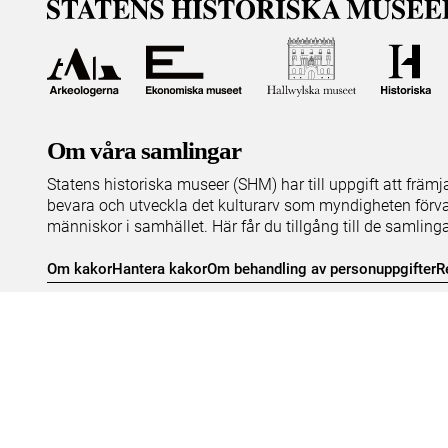
Om våra samlingar
Statens historiska museer (SHM) har till uppgift att främ
bevara och utveckla det kulturarv som myndigheten förva
människor i samhället. Här får du tillgång till de samling
Om kakor
Hantera kakor
Om behandling av personuppgifter
R
Teknisk support:
digitalcollections@shm.se