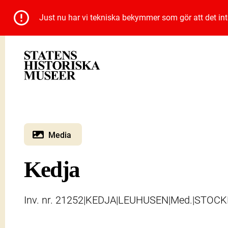
Just nu har vi tekniska bekymmer som gör att det inte 
Media
Kedja
Inv. nr. 21252|KEDJA|LEUHUSEN|Med.|STO