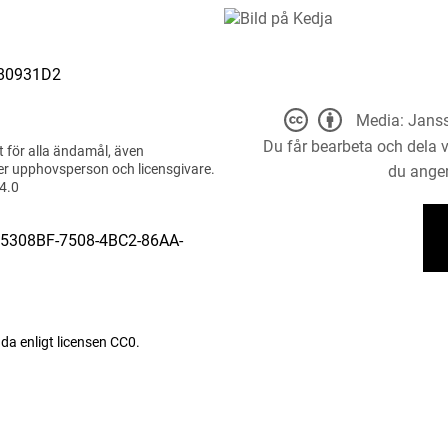
80931D2
Media: Janss
Du får bearbeta och dela v
t för alla ändamål, även
er upphovsperson och licensgivare.
du anger
 4.0
1C5308BF-7508-4BC2-86AA-
da enligt licensen CC0.