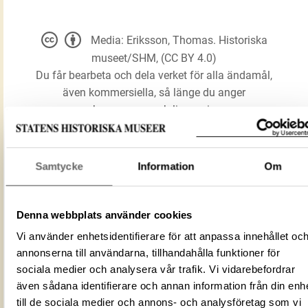
Media: Eriksson, Thomas. Historiska
museet/SHM, (CC BY 4.0)
Du får bearbeta och dela verket för alla ändamål,
även kommersiella, så länge du anger
upphovsperson och licensgivare.
LADDA NER MEDIA
Samtycke
Information
Om
Denna webbplats använder cookies
Kittel
Förmålsbenämning
Kärl
Vi använder enhetsidentifierare för att anpassa innehållet oc
annonserna till användarna, tillhandahålla funktioner för
Föremålsnummer
120497_HST
sociala medier och analysera vår trafik. Vi vidarebefordrar
Mediatyp
image/jpeg
även sådana identifierare och annan information från din enh
ID‑nummer
221d7d91-3e37-45a5-b066-09d7c384c
till de sociala medier och annons- och analysföretag som vi