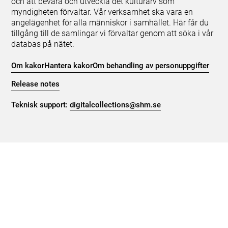
och att bevara och utveckla det kulturarv som
myndigheten förvaltar. Vår verksamhet ska vara en
angelägenhet för alla människor i samhället. Här får du
tillgång till de samlingar vi förvaltar genom att söka i vår
databas på nätet.
Om kakor
Hantera kakor
Om behandling av personuppgifter
Release notes
Teknisk support:
digitalcollections@shm.se