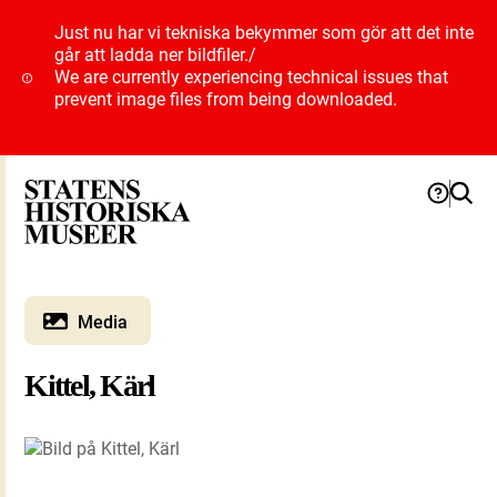
Just nu har vi tekniska bekymmer som gör att det inte
går att ladda ner bildfiler.
/
We are currently experiencing technical issues that
prevent image files from being downloaded.
Media
Kittel, Kärl