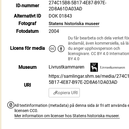
274C15B8-5B17-4E87-B97E-
ID‑nummer
2D8A61DA03AD
Alternativt ID
DOK 01843
Fotograf
Statens historiska museer
Fotodatum
2004
Du får bearbeta och dela verket för
ändamål, även kommersiella, så l
Licens för media
du anger upphovsperson och
licensgivare. CC BY 4.0 Internatio
BY 4.0
Livrustkammaren
Museum
https://samlingar.shm.se/media/274C
5B17-4E87-B97E-2D8A61DA03AD
URI
Kopiera URI
All textinformation (metadata) på denna sida är fri att använda e
licensen CC0.
Mer information om licenser hos Statens historiska museer.