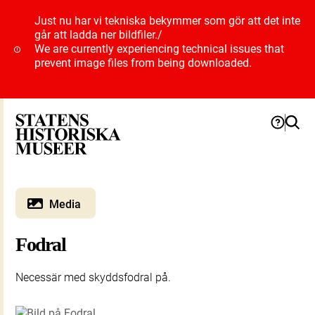
Just nu har vi tekniska bekymmer som gör att det inte
går att ladda ner bildfiler.
/
We are currently experiencing technical issues that
prevent image files from being downloaded.
Media
Fodral
Necessär med skyddsfodral på.