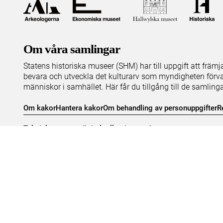
Om våra samlingar
Statens historiska museer (SHM) har till uppgift att främ
bevara och utveckla det kulturarv som myndigheten förva
människor i samhället. Här får du tillgång till de samling
Om kakor
Hantera kakor
Om behandling av personuppgifter
R
Teknisk support:
digitalcollections@shm.se