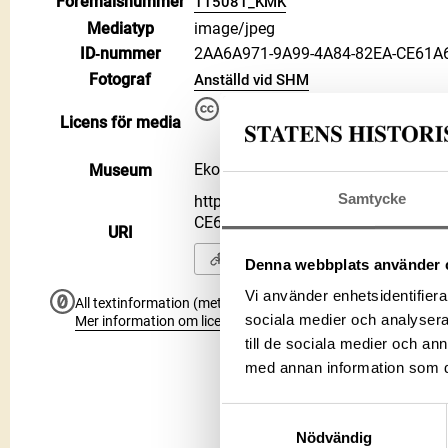
Föremålsnummer
115081_KMK
Mediatyp
image/jpeg
ID‑nummer
2AA6A971-9A99-4A84-82EA-CE61A
Fotograf
Anställd vid SHM
Du får bearbeta och dela verke
Licens för media
kommersiella, så länge du ang
CC BY 4.0 International CC BY
Ekonomiska museet - Kungliga mynt
Museum
Samtycke
https://samlingar.shm.se/media/
CE61A62D25A8
URI
Kopiera URI
Denna webbplats använder 
Vi använder enhetsidentifierar
All textinformation (metadata) på denna sida är fri att använ
sociala medier och analysera 
Mer information om licenser hos Statens historiska museer.
till de sociala medier och a
med annan information som du 
Samtyckesval
Nödvändig