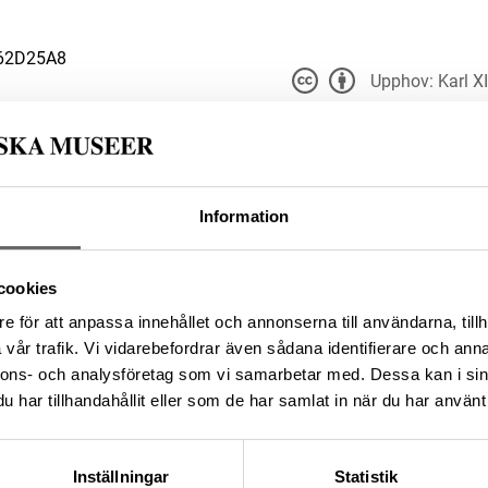
62D25A8
Upphov: Karl X
museet - Kun
t för alla ändamål, även
er upphovsperson och licensgivare.
Du får bearbeta och dela v
 4.0
du anger
kabinettet
Information
2AA6A971-9A99-4A84-82EA-
cookies
e för att anpassa innehållet och annonserna till användarna, tillh
da enligt licensen CC0.
vår trafik. Vi vidarebefordrar även sådana identifierare och anna
nnons- och analysföretag som vi samarbetar med. Dessa kan i sin
har tillhandahållit eller som de har samlat in när du har använt 
Inställningar
Statistik