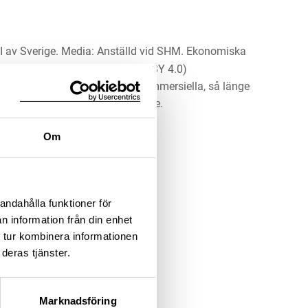
II av Sverige. Media: Anställd vid SHM. Ekonomiska
gliga myntkabinettet/SHM, (CC BY 4.0)
erket för alla ändamål, även kommersiella, så länge
 upphovsperson och licensgivare.
Om
LADDA NER MEDIA
andahålla funktioner för
n information från din enhet
 tur kombinera informationen
deras tjänster.
Marknadsföring