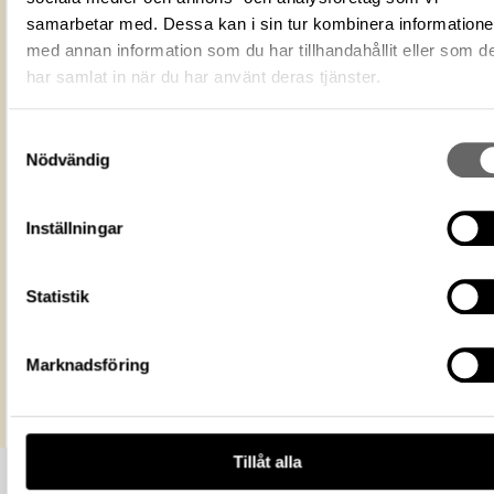
Fotograf
Huber, John-Björn
samarbetar med. Dessa kan i sin tur kombinera information
Fotodatum
2000-01-10
med annan information som du har tillhandahållit eller som d
Du får bearbeta och dela verket för
har samlat in när du har använt deras tjänster.
ändamål, även kommersiella, så l
Licens för media
du anger upphovsperson och
licensgivare. CC BY 4.0 Internatio
Samtyckesval
BY 4.0
Nödvändig
Historiska museet
Museum
https://samlingar.shm.se/media/2EB9
Inställningar
268E-46AF-86F6-52F31AB13D0F
URI
Kopiera URI
Statistik
All textinformation (metadata) på denna sida är fri att använda e
licensen CC0.
Mer information om licenser hos Statens historiska museer.
Marknadsföring
Tillåt alla