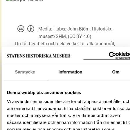
Media: Huber, John-Björn. Historiska
museet/SHM, (CC BY 4.0)
Du får bearbeta och dela verket för alla ändamål,
även kommersiella, så länge du anger
upphovsperson och licensgivare.
Samtycke
Information
Om
LADDA NER MEDIA
Denna webbplats använder cookies
Vi använder enhetsidentifierare för att anpassa innehållet oc
Förmålsbenämning
Runsten
annonserna till användarna, tillhandahålla funktioner för socia
Föremålsnummer
44417_HST
medier och analysera vår trafik. Vi vidarebefordrar även
Mediatyp
image/jpeg
sådana identifierare och annan information från din enhet till 
ID‑nummer
2EB9E6A5-268E-46AF-86F6-52F31AB1
sociala medier och annons- och analysföretag som vi