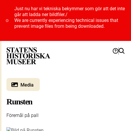
Just nu har vi tekniska bekymmer som gör att det inte
går att ladda ner bildfiler.
/
We are currently experiencing technical issues that
prevent image files from being downloaded.
Media
Runsten
Föremål på pall